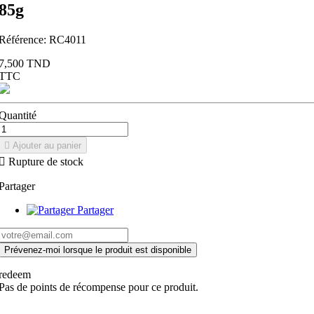
85g
Référence:
RC4011
7,500 TND
TTC
Quantité

Ajouter au panier

Rupture de stock
Partager
Partager
Prévenez-moi lorsque le produit est disponible
redeem
Pas de points de récompense pour ce produit.