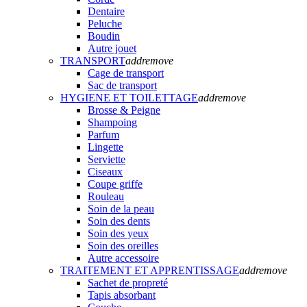
Dentaire
Peluche
Boudin
Autre jouet
TRANSPORT
add
remove
Cage de transport
Sac de transport
HYGIENE ET TOILETTAGE
add
remove
Brosse & Peigne
Shampoing
Parfum
Lingette
Serviette
Ciseaux
Coupe griffe
Rouleau
Soin de la peau
Soin des dents
Soin des yeux
Soin des oreilles
Autre accessoire
TRAITEMENT ET APPRENTISSAGE
add
remove
Sachet de propreté
Tapis absorbant