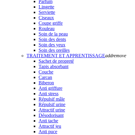
Parfum
Lingette
Serviette
Ciseaux
Coupe griffe
Rouleau
Soin de la peau
Soin des dents
Soin des yeux
Soin des oreilles
TRAITEMENT ET APPRENTISSAGE
add
remove
Sachet de propreté
Tapis absorbant
Couche
Carcan
Biberon
Anti griffure
Anti stress
Répulsif mâle
Répulsif urine
Attractif urine
Désodorisant
Anti tache
Attractif jeu
Anti puce