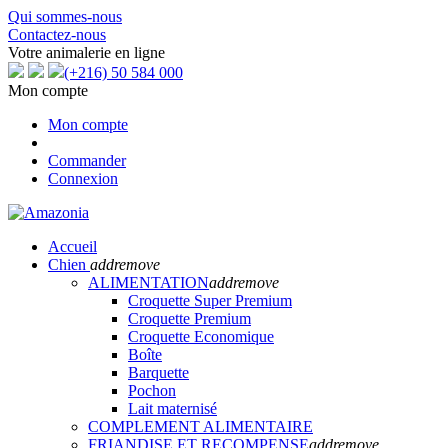
Qui sommes-nous
Contactez-nous
Votre animalerie en ligne
(+216) 50 584 000
Mon compte
Mon compte
Commander
Connexion
Accueil
Chien
add
remove
ALIMENTATION
add
remove
Croquette Super Premium
Croquette Premium
Croquette Economique
Boîte
Barquette
Pochon
Lait maternisé
COMPLEMENT ALIMENTAIRE
FRIANDISE ET RECOMPENSE
add
remove