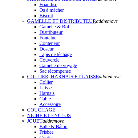
Friandise
Os à mâcher
Biscuit
GAMELLE ET DISTRIBUTEUR
add
remove
Gamelle & Bol
Distributeur
Fontaine
Conteneur
Doseur
Tapis de léchage
Couvercle
Gamelle de voyage
Sac récompense
COLLIER, HARNAIS ET LAISSE
add
remove
Collier
Laisse
Harnais
Cable
Accessoire
COUCHAGE
NICHE ET ENCLOS
JOUET
add
remove
Balle & Bâton
Frisbee
Corde