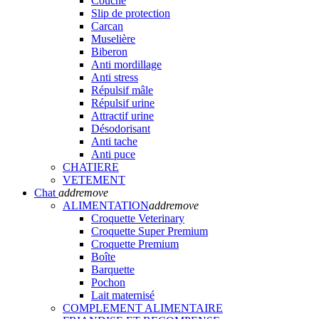
Couche
Slip de protection
Carcan
Muselière
Biberon
Anti mordillage
Anti stress
Répulsif mâle
Répulsif urine
Attractif urine
Désodorisant
Anti tache
Anti puce
CHATIERE
VETEMENT
Chat
add
remove
ALIMENTATION
add
remove
Croquette Veterinary
Croquette Super Premium
Croquette Premium
Boîte
Barquette
Pochon
Lait maternisé
COMPLEMENT ALIMENTAIRE