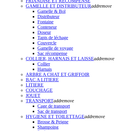
FRIANDISE ET RECOMPENSE
GAMELLE ET DISTRIBUTEUR
add
remove
Gamelle & Bol
Distributeur
Fontaine
Conteneur
Doseur
Tapis de léchage
Couvercle
Gamelle de voyage
Sac récompense
COLLIER, HARNAIS ET LAISSE
add
remove
Collier
Harnais
ARBRE A CHAT ET GRIFFOIR
BAC A LITIERE
LITIERE
COUCHAGE
JOUET
TRANSPORT
add
remove
Cage de transport
Sac de transport
HYGIENE ET TOILETTAGE
add
remove
Brosse & Peigne
Shampoing