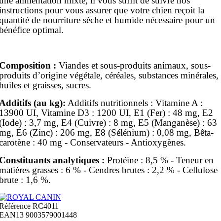
une alimentation mixte, il vous suffit de suivre nos
instructions pour vous assurer que votre chien reçoit la
quantité de nourriture sèche et humide nécessaire pour un
bénéfice optimal.
Composition :
Viandes et sous-produits animaux, sous-
produits d’origine végétale, céréales, substances minérales,
huiles et graisses, sucres.
Additifs (au kg):
Additifs nutritionnels : Vitamine A :
13900 UI, Vitamine D3 : 1200 UI, E1 (Fer) : 48 mg, E2
(Iode) : 3,7 mg, E4 (Cuivre) : 8 mg, E5 (Manganèse) : 63
mg, E6 (Zinc) : 206 mg, E8 (Sélénium) : 0,08 mg, Bêta-
carotène : 40 mg - Conservateurs - Antioxygènes.
Constituants analytiques :
Protéine : 8,5 % - Teneur en
matières grasses : 6 % - Cendres brutes : 2,2 % - Cellulose
brute : 1,6 %.
Référence
RC4011
EAN13
9003579001448