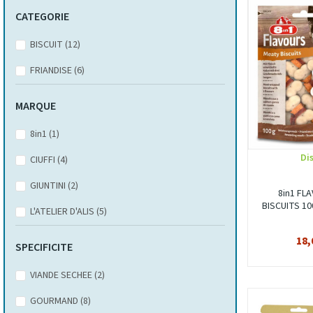
CATEGORIE
BISCUIT
(12)
FRIANDISE
(6)
MARQUE
8in1
(1)
Di
CIUFFI
(4)
GIUNTINI
(2)
8in1 FL
BISCUITS 100
L'ATELIER D'ALIS
(5)
18,
SPECIFICITE
VIANDE SECHEE
(2)
GOURMAND
(8)