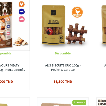
sponible
Disponible
AVOURS MEATY
ALIS BISCUITS DUO 100g -
A
g - Poulet Bœuf...
Poulet & Carotte
000 TND
16,500 TND
Nouveau