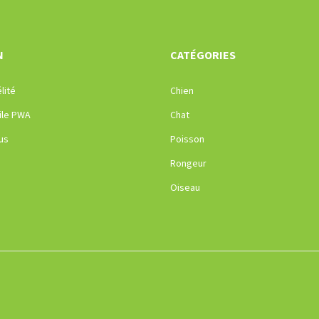
N
CATÉGORIES
lité
Chien
ile PWA
Chat
us
Poisson
Rongeur
Oiseau