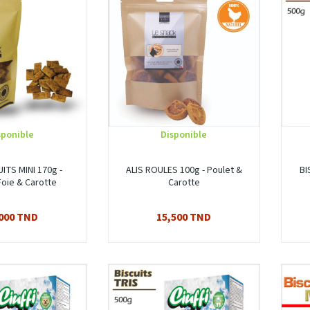
sponible
Disponible
UITS MINI 170g -
ALIS ROULES 100g - Poulet &
BI
Foie & Carotte
Carotte
000 TND
15,500 TND