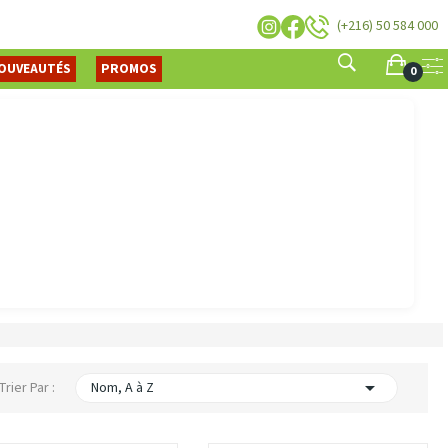
(+216) 50 584 000
OUVEAUTÉS
PROMOS
0

Trier Par :
Nom, A à Z