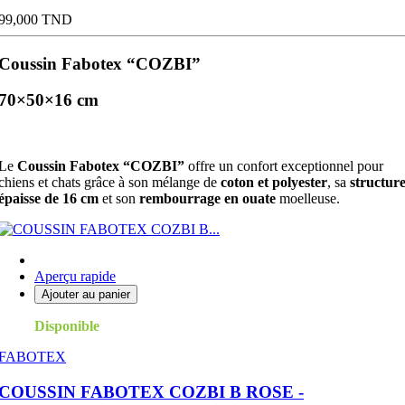
Prix
99,000 TND
Coussin Fabotex “COZBI”
70×50×16 cm
Le
Coussin Fabotex “COZBI”
offre un confort exceptionnel pour
chiens et chats grâce à son mélange de
coton et polyester
, sa
structur
épaisse de 16 cm
et son
rembourrage en ouate
moelleuse.
Aperçu rapide
Ajouter au panier
Disponible
FABOTEX
COUSSIN FABOTEX COZBI B ROSE -