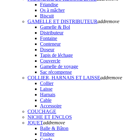
Friandise
Os à mâcher
Biscuit
GAMELLE ET DISTRIBUTEUR
add
remove
Gamelle & Bol
Distributeur
Fontaine
Conteneur
Doseur
Tapis de léchage
Couvercle
Gamelle de voyage
Sac récompense
COLLIER, HARNAIS ET LAISSE
add
remove
Collier
Laisse
Harnais
Cable
Accessoire
COUCHAGE
NICHE ET ENCLOS
JOUET
add
remove
Balle & Bâton
Frisbee
Corde