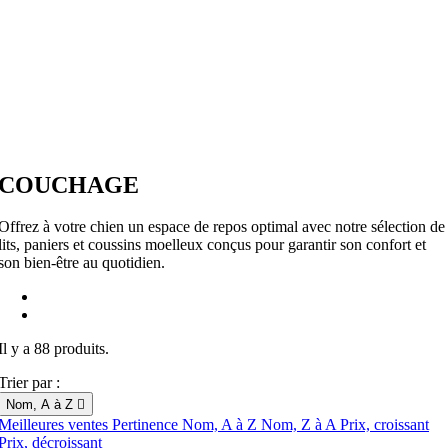
COUCHAGE
Offrez à votre chien un espace de repos optimal avec notre sélection de
lits, paniers et coussins moelleux conçus pour garantir son confort et
son bien-être au quotidien.
Il y a 88 produits.
Trier par :
Nom, A à Z

Meilleures ventes
Pertinence
Nom, A à Z
Nom, Z à A
Prix, croissant
Prix, décroissant