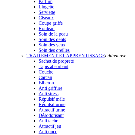
Parfum
Lingette
Serviette
Ciseaux
Coupe griffe
Rouleau
Soin de la peau
Soin des dents
Soin des yeux
Soin des oreilles
TRAITEMENT ET APPRENTISSAGE
add
remove
Sachet de propreté
Tapis absorbant
Couche
Carcan
Biberon
Anti griffure
Anti stress
Répulsif mâle
Répulsif urine
Attractif urine
Désodorisant
Anti tache
Attractif jeu
Anti puce