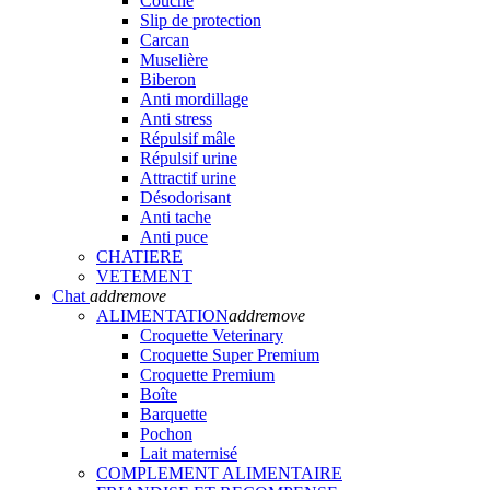
Couche
Slip de protection
Carcan
Muselière
Biberon
Anti mordillage
Anti stress
Répulsif mâle
Répulsif urine
Attractif urine
Désodorisant
Anti tache
Anti puce
CHATIERE
VETEMENT
Chat
add
remove
ALIMENTATION
add
remove
Croquette Veterinary
Croquette Super Premium
Croquette Premium
Boîte
Barquette
Pochon
Lait maternisé
COMPLEMENT ALIMENTAIRE