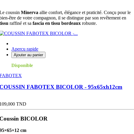
Le coussin
Minerva
allie confort, élégance et praticité. Conçu pour le
bien-être de votre compagnon, il se distingue par son revêtement en
tissu
raffiné et sa
fascia en tissu bordeaux
robuste.
Aperçu rapide
Ajouter au panier
Disponible
FABOTEX
COUSSIN FABOTEX BICOLOR - 95x65xh12cm
Prix
109,000 TND
Coussin BICOLOR
95×65×12 cm