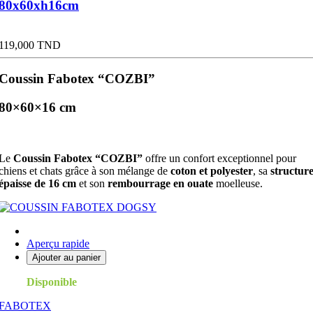
80x60xh16cm
Prix
119,000 TND
Coussin Fabotex “COZBI”
80×60×16 cm
Le
Coussin Fabotex “COZBI”
offre un confort exceptionnel pour
chiens et chats grâce à son mélange de
coton et polyester
, sa
structur
épaisse de 16 cm
et son
rembourrage en ouate
moelleuse.
Aperçu rapide
Ajouter au panier
Disponible
FABOTEX