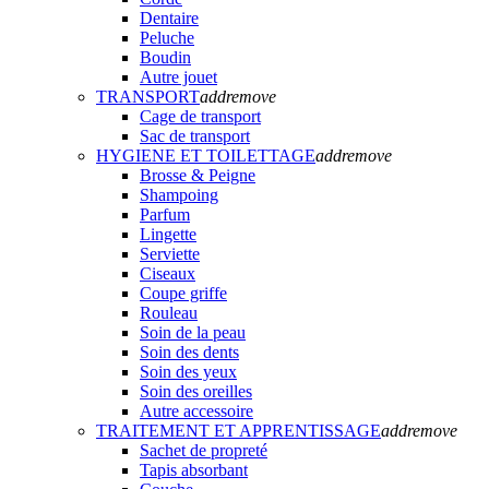
Dentaire
Peluche
Boudin
Autre jouet
TRANSPORT
add
remove
Cage de transport
Sac de transport
HYGIENE ET TOILETTAGE
add
remove
Brosse & Peigne
Shampoing
Parfum
Lingette
Serviette
Ciseaux
Coupe griffe
Rouleau
Soin de la peau
Soin des dents
Soin des yeux
Soin des oreilles
Autre accessoire
TRAITEMENT ET APPRENTISSAGE
add
remove
Sachet de propreté
Tapis absorbant