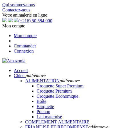
Qui sommes-nous
Contactez-nous
Votre animalerie en ligne
(+216) 50 584 000
Mon compte
Mon compte
Commander
Connexion
Accueil
Chien
add
remove
ALIMENTATION
add
remove
Croquette Super Premium
Croquette Premium
Croquette Economique
Boîte
Barquette
Pochon
Lait maternisé
COMPLEMENT ALIMENTAIRE
FRIANDISE ET RECOMPENSE
add
remove