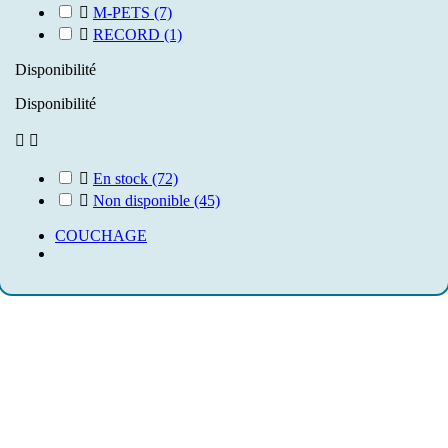

M-PETS
(7)

RECORD
(1)
Disponibilité
Disponibilité



En stock
(72)

Non disponible
(45)
COUCHAGE