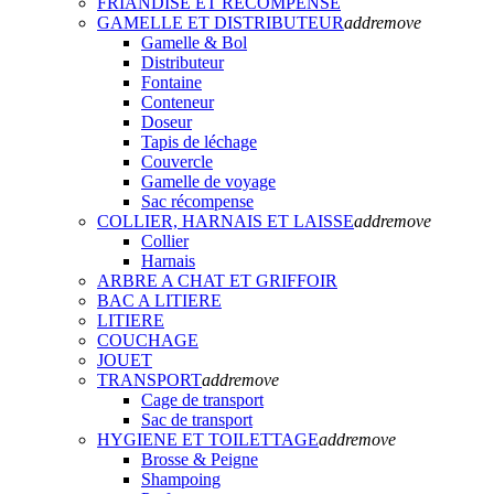
FRIANDISE ET RECOMPENSE
GAMELLE ET DISTRIBUTEUR
add
remove
Gamelle & Bol
Distributeur
Fontaine
Conteneur
Doseur
Tapis de léchage
Couvercle
Gamelle de voyage
Sac récompense
COLLIER, HARNAIS ET LAISSE
add
remove
Collier
Harnais
ARBRE A CHAT ET GRIFFOIR
BAC A LITIERE
LITIERE
COUCHAGE
JOUET
TRANSPORT
add
remove
Cage de transport
Sac de transport
HYGIENE ET TOILETTAGE
add
remove
Brosse & Peigne
Shampoing