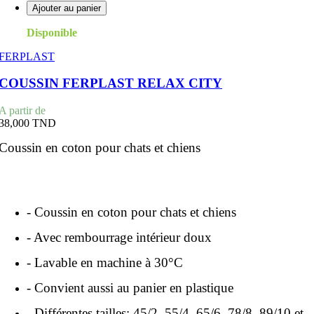
Ajouter au panier
Disponible
FERPLAST
COUSSIN FERPLAST RELAX CITY
Prix
A partir de
38,000 TND
Coussin en coton pour chats et chiens
- Coussin en coton pour chats et chiens
- Avec rembourrage intérieur doux
- Lavable en machine à 30°C
- Convient aussi au panier en plastique
- Différentes tailles: 45/2, 55/4, 65/6, 78/8, 89/10 et