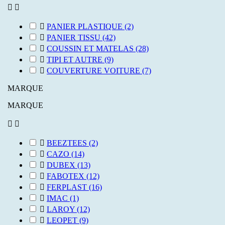



PANIER PLASTIQUE
(2)

PANIER TISSU
(42)

COUSSIN ET MATELAS
(28)

TIPI ET AUTRE
(9)

COUVERTURE VOITURE
(7)
MARQUE
MARQUE



BEEZTEES
(2)

CAZO
(14)

DUBEX
(13)

FABOTEX
(12)

FERPLAST
(16)

IMAC
(1)

LAROY
(12)

LEOPET
(9)