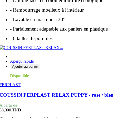
- Double-face, en coton et fourrure écologique
- Rembourrage moelleux à l'intérieur
- Lavable en machine à 30°
- Parfaitement adaptable aux paniers en plastique
- 6 tailles disponibles
Aperçu rapide
Ajouter au panier
Disponible
FERPLAST
COUSSIN FERPLAST RELAX PUPPY - rose / bleu
Prix
A partir de
38,000 TND