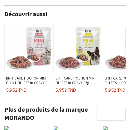
Découvrir aussi
BRIT CARE POCHON MINI
BRIT CARE POCHON MINI
BRIT CARE POC
CHIOT FILLETS In GRAVY 85g
FILLETS In GRAVY 85g -
FILLETS In GRAV
- Agneau
Agneau
& Saumon
5,952 TND
5,952 TND
5,952 TND
Plus de produits de la marque
MORANDO