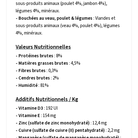
sous-produits animaux (poulet 4%, jambon 4%),
légumes 4%, minéraux.
- Bouchées au veau, poulet & légumes
: Viandes et
sous-produits animaux (veau 4%, poulet 4%), légumes
4%, minéraux.
Valeurs Nutritionnelles
- Protéines brutes
: 8%
- Matières grasses brutes
: 4,5%
- Fibres brutes
: 0,3%
- Cendres brutes
: 2%
- Humidité
: 81%
Additifs Nutritionnels / Kg
- Vitamine D3
: 192 UI
- Vitamine E
: 154 mg
- Zinc (sulfate de zinc monohydraté)
: 12,4 mg
- Cuivre (sulfate de cuivre (II) pentahydraté)
: 2,2 mg
- Manganèse (sulfate de manganèse monohydraté)
: