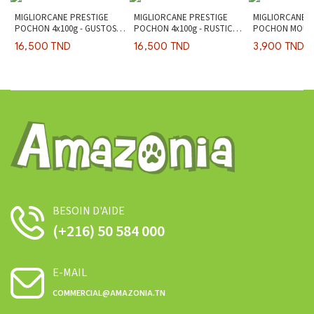
MIGLIORCANE PRESTIGE
MIGLIORCANE PRESTIGE
MIGLIORCANE 
POCHON 4x100g - GUSTOSO
POCHON 4x100g - RUSTICO
POCHON MOUSSE
Poulet/dinde/gibier
Gibier/agneau/canard
Veau
16,500 TND
16,500 TND
3,900 TND
BESOIN D'AIDE
(+216) 50 584 000
E-MAIL
COMMERCIAL@AMAZONIA.TN