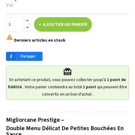
TTC
AJOUTER AU PANIER

Derniers articles en stock
Partager
redeem
En achetant ce produit, vous pouvez collecter jusqu'à
1
point de
fidélité
. Votre panier contiendra au total
1
point
qui peuvent être
convertis en un bon d'achat
.
Migliorcane Prestige –
Double Menu Délicat De Petites Bouchées En
Sauce