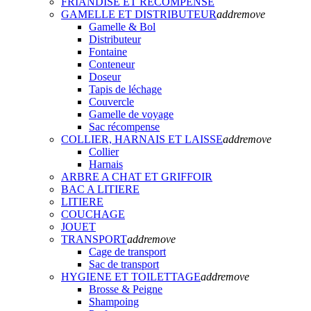
FRIANDISE ET RECOMPENSE
GAMELLE ET DISTRIBUTEUR
add
remove
Gamelle & Bol
Distributeur
Fontaine
Conteneur
Doseur
Tapis de léchage
Couvercle
Gamelle de voyage
Sac récompense
COLLIER, HARNAIS ET LAISSE
add
remove
Collier
Harnais
ARBRE A CHAT ET GRIFFOIR
BAC A LITIERE
LITIERE
COUCHAGE
JOUET
TRANSPORT
add
remove
Cage de transport
Sac de transport
HYGIENE ET TOILETTAGE
add
remove
Brosse & Peigne
Shampoing