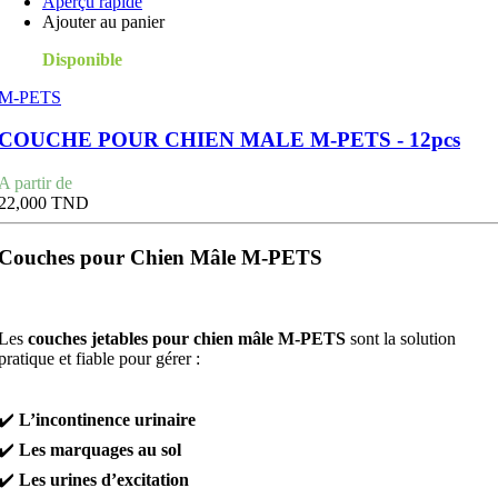
Aperçu rapide
Ajouter au panier
Disponible
M-PETS
COUCHE POUR CHIEN MALE M-PETS - 12pcs
Prix
A partir de
22,000 TND
Couches pour Chien Mâle M-PETS
Les
couches jetables pour chien mâle M-PETS
sont la solution
pratique et fiable pour gérer :
✔️
L’incontinence urinaire
✔️
Les marquages au sol
✔️
Les urines d’excitation