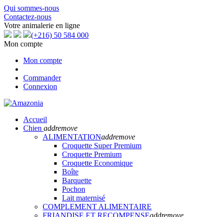
Qui sommes-nous
Contactez-nous
Votre animalerie en ligne
(+216) 50 584 000
Mon compte
Mon compte
Commander
Connexion
Accueil
Chien
add
remove
ALIMENTATION
add
remove
Croquette Super Premium
Croquette Premium
Croquette Economique
Boîte
Barquette
Pochon
Lait maternisé
COMPLEMENT ALIMENTAIRE
FRIANDISE ET RECOMPENSE
add
remove