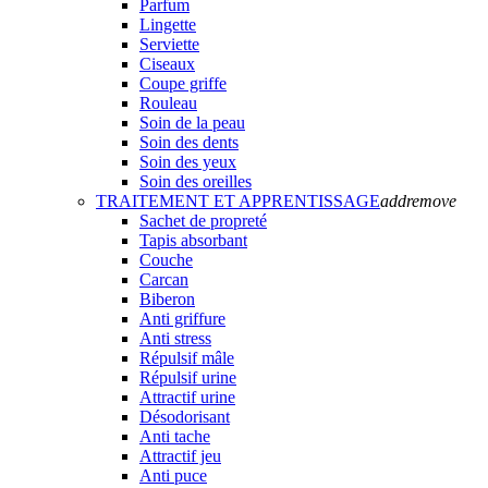
Parfum
Lingette
Serviette
Ciseaux
Coupe griffe
Rouleau
Soin de la peau
Soin des dents
Soin des yeux
Soin des oreilles
TRAITEMENT ET APPRENTISSAGE
add
remove
Sachet de propreté
Tapis absorbant
Couche
Carcan
Biberon
Anti griffure
Anti stress
Répulsif mâle
Répulsif urine
Attractif urine
Désodorisant
Anti tache
Attractif jeu
Anti puce