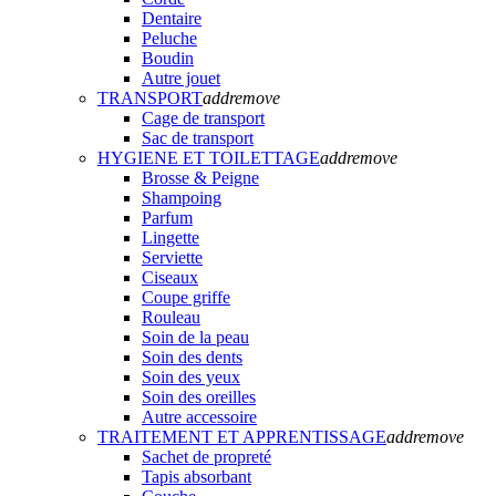
Dentaire
Peluche
Boudin
Autre jouet
TRANSPORT
add
remove
Cage de transport
Sac de transport
HYGIENE ET TOILETTAGE
add
remove
Brosse & Peigne
Shampoing
Parfum
Lingette
Serviette
Ciseaux
Coupe griffe
Rouleau
Soin de la peau
Soin des dents
Soin des yeux
Soin des oreilles
Autre accessoire
TRAITEMENT ET APPRENTISSAGE
add
remove
Sachet de propreté
Tapis absorbant