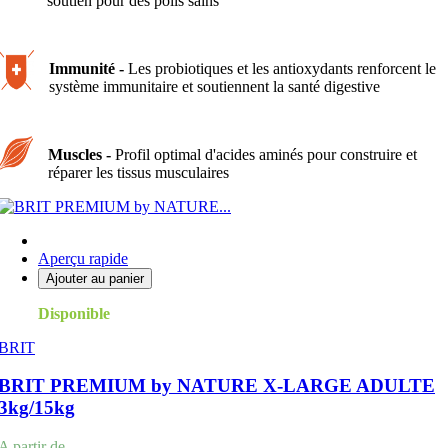
soutien pour des poils sains
Immunité -
Les probiotiques et les antioxydants renforcent le
système immunitaire et soutiennent la santé digestive
Muscles -
Profil optimal d'acides aminés pour construire et
réparer les tissus musculaires
Aperçu rapide
Ajouter au panier
Disponible
BRIT
BRIT PREMIUM by NATURE X-LARGE ADULTE
3kg/15kg
Prix
A partir de