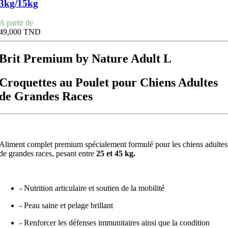
3kg/15kg
Prix
A partir de
49,000 TND
Brit Premium by Nature Adult L
Croquettes au Poulet pour Chiens Adultes
de Grandes Races
Aliment complet premium spécialement formulé pour les chiens adultes
de grandes races, pesant entre
25 et 45 kg.
- Nutrition articulaire et soutien de la mobilité
- Peau saine et pelage brillant
- Renforcer les défenses immunitaires ainsi que la condition