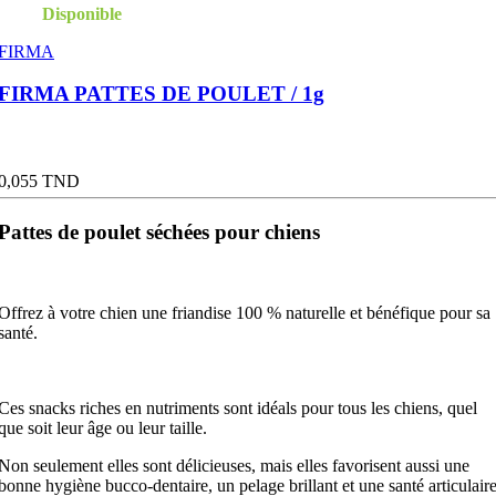
Disponible
FIRMA
FIRMA PATTES DE POULET / 1g
Prix
0,055 TND
Pattes de poulet séchées pour chiens
Offrez à votre chien une friandise 100 % naturelle et bénéfique pour sa
santé.
Ces snacks riches en nutriments sont idéals pour tous les chiens, quel
que soit leur âge ou leur taille.
Non seulement elles sont délicieuses, mais elles favorisent aussi une
bonne hygiène bucco-dentaire, un pelage brillant et une santé articulair