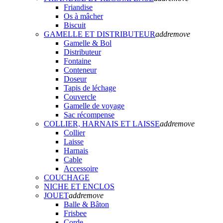
Friandise
Os à mâcher
Biscuit
GAMELLE ET DISTRIBUTEUR
add
remove
Gamelle & Bol
Distributeur
Fontaine
Conteneur
Doseur
Tapis de léchage
Couvercle
Gamelle de voyage
Sac récompense
COLLIER, HARNAIS ET LAISSE
add
remove
Collier
Laisse
Harnais
Cable
Accessoire
COUCHAGE
NICHE ET ENCLOS
JOUET
add
remove
Balle & Bâton
Frisbee
Corde