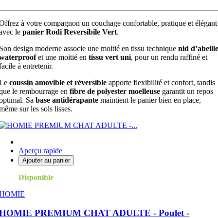
Offrez à votre compagnon un couchage confortable, pratique et élégant
avec le
panier Rodi Reversibile Vert
.
Son design moderne associe une moitié en tissu technique
nid d’abeill
waterproof
et une moitié en
tissu vert uni
, pour un rendu raffiné et
facile à entretenir.
Le
coussin amovible et réversible
apporte flexibilité et confort, tandis
que le rembourrage en
fibre de polyester moelleuse
garantit un repos
optimal. Sa
base antidérapante
maintient le panier bien en place,
même sur les sols lisses.
Aperçu rapide
Ajouter au panier
Disponible
HOMIE
HOMIE PREMIUM CHAT ADULTE - Poulet -