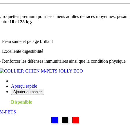
Croquettes premium pour les chiens adultes de races moyennes, pesant
entre
10 et 25 kg.
- Peau saine et pelage brillant
- Excellente digestibilité
- Renforcer les défenses immunitaires ainsi que la condition physique
Aperçu rapide
Ajouter au panier
Disponible
M-PETS
BLEU
NOIR
ROUGE