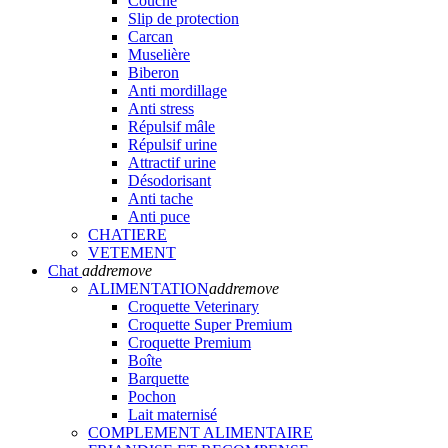
Couche
Slip de protection
Carcan
Muselière
Biberon
Anti mordillage
Anti stress
Répulsif mâle
Répulsif urine
Attractif urine
Désodorisant
Anti tache
Anti puce
CHATIERE
VETEMENT
Chat
add
remove
ALIMENTATION
add
remove
Croquette Veterinary
Croquette Super Premium
Croquette Premium
Boîte
Barquette
Pochon
Lait maternisé
COMPLEMENT ALIMENTAIRE