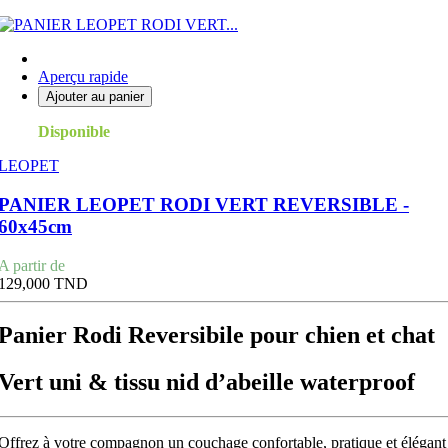
Aperçu rapide
Ajouter au panier
Disponible
LEOPET
PANIER LEOPET RODI VERT REVERSIBLE -
60x45cm
Prix
A partir de
129,000 TND
Panier Rodi Reversibile pour chien et chat
Vert uni & tissu nid d’abeille waterproof
Offrez à votre compagnon un couchage confortable, pratique et élégant