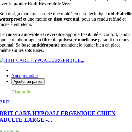
avec le
panier Rodi Reversibile Vert
.
Son design moderne associe une moitié en tissu technique
nid d’abeill
waterproof
et une moitié en
tissu vert uni
, pour un rendu raffiné et
facile à entretenir.
Le
coussin amovible et réversible
apporte flexibilité et confort, tandis
que le rembourrage en
fibre de polyester moelleuse
garantit un repos
optimal. Sa
base antidérapante
maintient le panier bien en place,
même sur les sols lisses.
Aperçu rapide
Ajouter au panier
Disponible
BRIT
BRIT CARE HYPOALLERGENIQUE CHIEN
ADULTE LARGE -...
Prix
A partir de