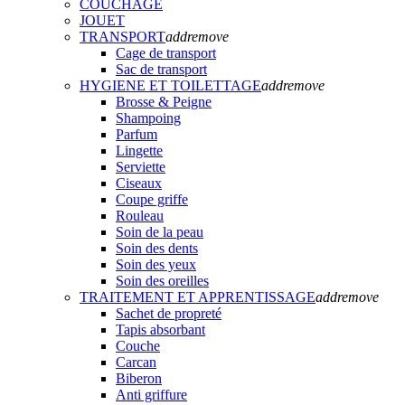
COUCHAGE
JOUET
TRANSPORT
add
remove
Cage de transport
Sac de transport
HYGIENE ET TOILETTAGE
add
remove
Brosse & Peigne
Shampoing
Parfum
Lingette
Serviette
Ciseaux
Coupe griffe
Rouleau
Soin de la peau
Soin des dents
Soin des yeux
Soin des oreilles
TRAITEMENT ET APPRENTISSAGE
add
remove
Sachet de propreté
Tapis absorbant
Couche
Carcan
Biberon
Anti griffure