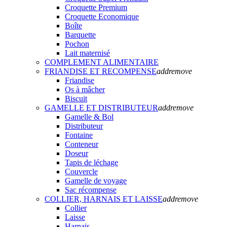
Croquette Premium
Croquette Economique
Boîte
Barquette
Pochon
Lait maternisé
COMPLEMENT ALIMENTAIRE
FRIANDISE ET RECOMPENSE
add
remove
Friandise
Os à mâcher
Biscuit
GAMELLE ET DISTRIBUTEUR
add
remove
Gamelle & Bol
Distributeur
Fontaine
Conteneur
Doseur
Tapis de léchage
Couvercle
Gamelle de voyage
Sac récompense
COLLIER, HARNAIS ET LAISSE
add
remove
Collier
Laisse
Harnais