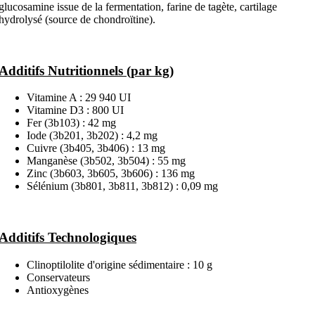
glucosamine issue de la fermentation, farine de tagète, cartilage
hydrolysé (source de chondroïtine).
Additifs Nutritionnels (par kg)
Vitamine A : 29 940 UI
Vitamine D3 : 800 UI
Fer (3b103) : 42 mg
Iode (3b201, 3b202) : 4,2 mg
Cuivre (3b405, 3b406) : 13 mg
Manganèse (3b502, 3b504) : 55 mg
Zinc (3b603, 3b605, 3b606) : 136 mg
Sélénium (3b801, 3b811, 3b812) : 0,09 mg
Additifs Technologiques
Clinoptilolite d'origine sédimentaire : 10 g
Conservateurs
Antioxygènes