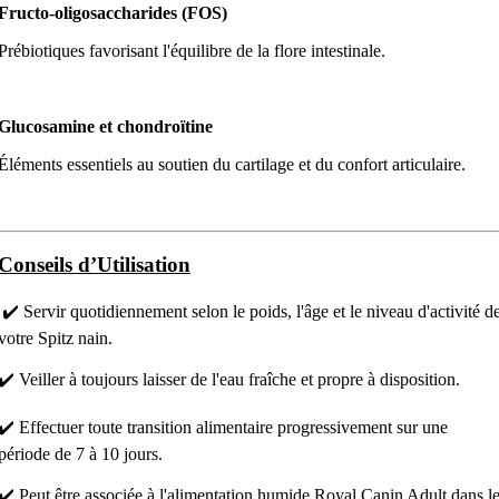
Fructo-oligosaccharides (FOS)
Prébiotiques favorisant l'équilibre de la flore intestinale.
Glucosamine et chondroïtine
Éléments essentiels au soutien du cartilage et du confort articulaire.
Conseils d’Utilisation
✔️ Servir quotidiennement selon le poids, l'âge et le niveau d'activité d
votre Spitz nain.
✔️ Veiller à toujours laisser de l'eau fraîche et propre à disposition.
✔️ Effectuer toute transition alimentaire progressivement sur une
période de 7 à 10 jours.
✔️ Peut être associée à l'alimentation humide Royal Canin Adult dans l