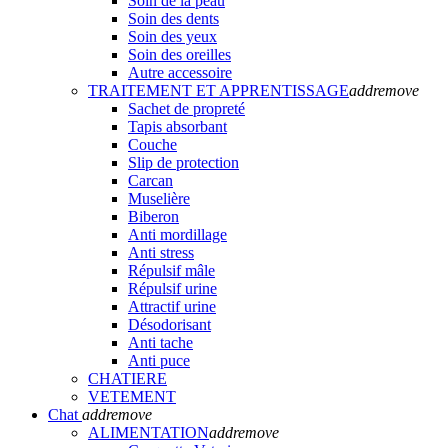
Soin de la peau
Soin des dents
Soin des yeux
Soin des oreilles
Autre accessoire
TRAITEMENT ET APPRENTISSAGE
add
remove
Sachet de propreté
Tapis absorbant
Couche
Slip de protection
Carcan
Muselière
Biberon
Anti mordillage
Anti stress
Répulsif mâle
Répulsif urine
Attractif urine
Désodorisant
Anti tache
Anti puce
CHATIERE
VETEMENT
Chat
add
remove
ALIMENTATION
add
remove