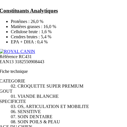
Constituants Analytiques
Protéines : 26,0 %
Matières grasses : 16,0 %
Cellulose brute : 1,6 %
Cendres brutes : 5,4 %
EPA + DHA : 0,4 %
Référence
RC431
EAN13
3182550908443
Fiche technique
CATEGORIE
02. CROQUETTE SUPER PREMIUM
GOUT
01. VIANDE BLANCHE
SPECIFICITE
03. OS, ARTICULATION ET MOBILITE
06. SENSITIVE
07. SOIN DENTAIRE
08. SOIN POILS & PEAU
AGE DU CHIEN