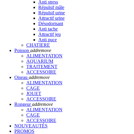
Anti stress
Répulsif mâle
Répulsif urine
Attractif urine
Désodorisant
Anti tache
Attractif jeu
Anti puce
CHATIERE
Poisson
add
remove
ALIMENTATION
AQUARIUM
TRAITEMENT
ACCESSOIRE
Oiseau
add
remove
ALIMENTATION
CAGE
JOUET
ACCESSOIRE
Rongeur
add
remove
ALIMENTATION
CAGE
ACCESSOIRE
NOUVEAUTÉS
PROMOS