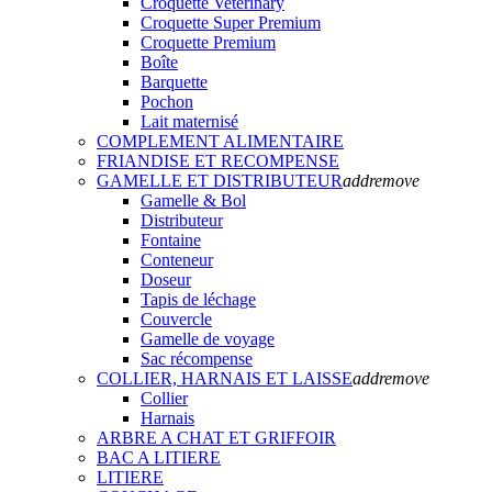
Croquette Veterinary
Croquette Super Premium
Croquette Premium
Boîte
Barquette
Pochon
Lait maternisé
COMPLEMENT ALIMENTAIRE
FRIANDISE ET RECOMPENSE
GAMELLE ET DISTRIBUTEUR
add
remove
Gamelle & Bol
Distributeur
Fontaine
Conteneur
Doseur
Tapis de léchage
Couvercle
Gamelle de voyage
Sac récompense
COLLIER, HARNAIS ET LAISSE
add
remove
Collier
Harnais
ARBRE A CHAT ET GRIFFOIR
BAC A LITIERE
LITIERE