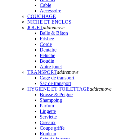
Cable
Accessoire
COUCHAGE
NICHE ET ENCLOS
JOUET
add
remove
Balle & Bâton
Frisbee
Corde
Dentaire
Peluche
Boudin
Autre jouet
TRANSPORT
add
remove
Cage de transport
Sac de transport
HYGIENE ET TOILETTAGE
add
remove
Brosse & Peigne
Shampoing
Parfum
Lingette
Serviette
Ciseaux
Coupe griffe
Rouleau