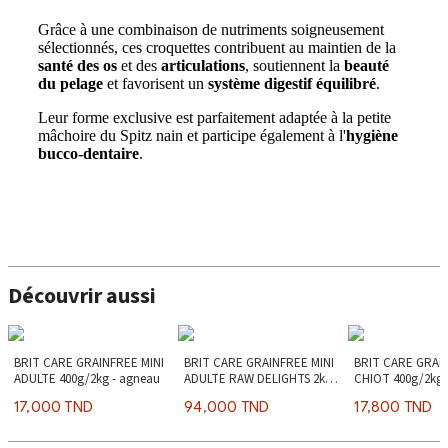
Grâce à une combinaison de nutriments soigneusement
sélectionnés, ces croquettes contribuent au maintien de la
santé des os
et des
articulations
, soutiennent la
beauté
du pelage
et favorisent un
système digestif équilibré
.
Leur forme exclusive est parfaitement adaptée à la petite
mâchoire du Spitz nain et participe également à l'
hygiène
bucco-dentaire
.
Découvrir aussi
BRIT CARE GRAINFREE MINI
BRIT CARE GRAINFREE MINI
BRIT CARE GRAI
ADULTE 400g/2kg - agneau
ADULTE RAW DELIGHTS 2kg -
CHIOT 400g/2kg 
dinde & crevette
17,000 TND
94,000 TND
17,800 TND