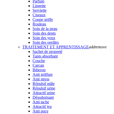
Parfum
Lingette
Serviette
Ciseaux
Coupe griffe
Rouleau
Soin de la peau
Soin des dents
Soin des yeux
Soin des oreilles
TRAITEMENT ET APPRENTISSAGE
add
remove
Sachet de propreté
Tapis absorbant
Couche
Carcan
Biberon
Anti griffure
Anti stress
Répulsif mâle
Répulsif urine
Attractif urine
Désodorisant
Anti tache
Attractif jeu
Anti puce