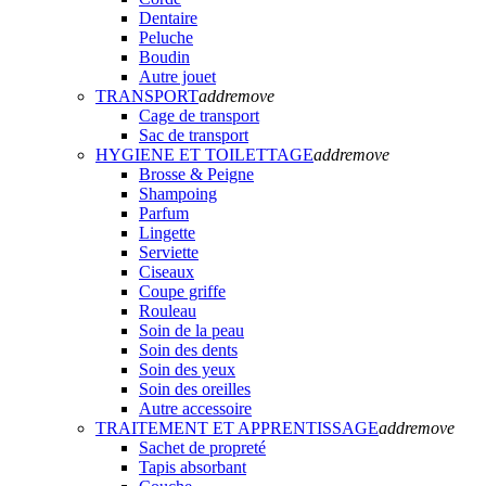
Dentaire
Peluche
Boudin
Autre jouet
TRANSPORT
add
remove
Cage de transport
Sac de transport
HYGIENE ET TOILETTAGE
add
remove
Brosse & Peigne
Shampoing
Parfum
Lingette
Serviette
Ciseaux
Coupe griffe
Rouleau
Soin de la peau
Soin des dents
Soin des yeux
Soin des oreilles
Autre accessoire
TRAITEMENT ET APPRENTISSAGE
add
remove
Sachet de propreté
Tapis absorbant