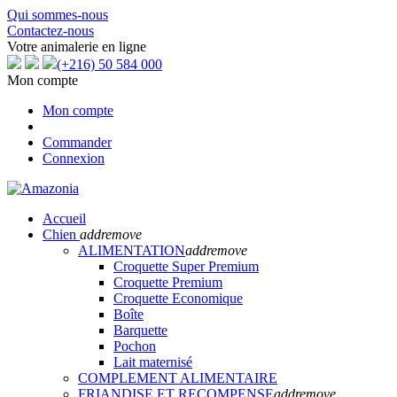
Qui sommes-nous
Contactez-nous
Votre animalerie en ligne
(+216) 50 584 000
Mon compte
Mon compte
Commander
Connexion
Accueil
Chien
add
remove
ALIMENTATION
add
remove
Croquette Super Premium
Croquette Premium
Croquette Economique
Boîte
Barquette
Pochon
Lait maternisé
COMPLEMENT ALIMENTAIRE
FRIANDISE ET RECOMPENSE
add
remove