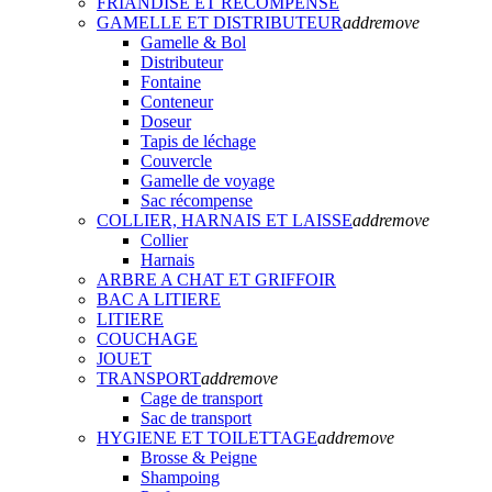
FRIANDISE ET RECOMPENSE
GAMELLE ET DISTRIBUTEUR
add
remove
Gamelle & Bol
Distributeur
Fontaine
Conteneur
Doseur
Tapis de léchage
Couvercle
Gamelle de voyage
Sac récompense
COLLIER, HARNAIS ET LAISSE
add
remove
Collier
Harnais
ARBRE A CHAT ET GRIFFOIR
BAC A LITIERE
LITIERE
COUCHAGE
JOUET
TRANSPORT
add
remove
Cage de transport
Sac de transport
HYGIENE ET TOILETTAGE
add
remove
Brosse & Peigne
Shampoing