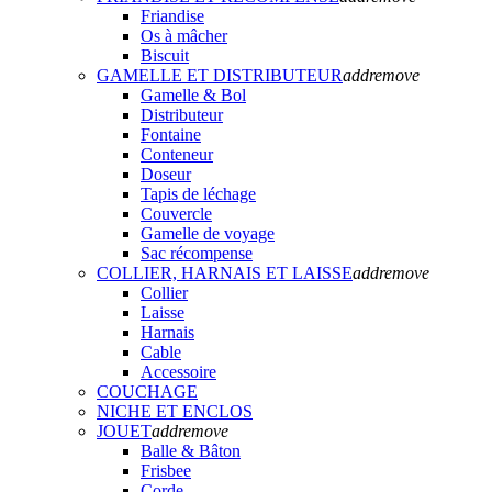
Friandise
Os à mâcher
Biscuit
GAMELLE ET DISTRIBUTEUR
add
remove
Gamelle & Bol
Distributeur
Fontaine
Conteneur
Doseur
Tapis de léchage
Couvercle
Gamelle de voyage
Sac récompense
COLLIER, HARNAIS ET LAISSE
add
remove
Collier
Laisse
Harnais
Cable
Accessoire
COUCHAGE
NICHE ET ENCLOS
JOUET
add
remove
Balle & Bâton
Frisbee
Corde