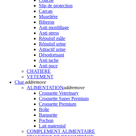
Couche
Slip de protection
Carcan
Muselière
Biberon
Anti mordillage
Anti stress
Répulsif mâle
Répulsif urine
Attractif urine
Désodorisant
Anti tache
Anti puce
CHATIERE
VETEMENT
Chat
add
remove
ALIMENTATION
add
remove
Croquette Veterinary
Croquette Super Premium
Croquette Premium
Boîte
Barquette
Pochon
Lait maternisé
COMPLEMENT ALIMENTAIRE