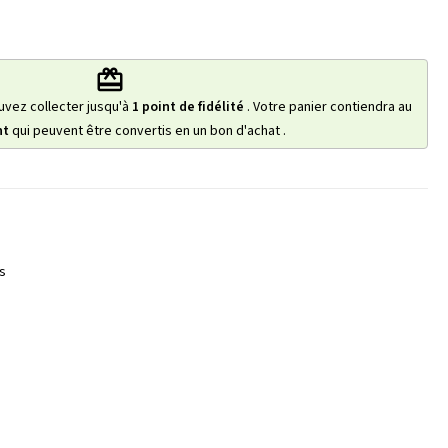
redeem
uvez collecter jusqu'à
1
point de fidélité
. Votre panier contiendra au
nt
qui peuvent être convertis en un bon d'achat
.
s