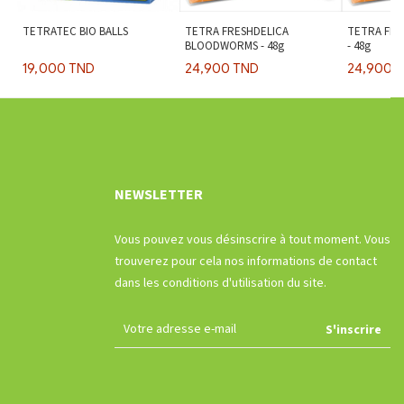
TETRATEC BIO BALLS
TETRA FRESHDELICA
TETRA FRE
BLOODWORMS - 48g
- 48g
19,000 TND
24,900 TND
24,900 
NEWSLETTER
Vous pouvez vous désinscrire à tout moment. Vous
trouverez pour cela nos informations de contact
dans les conditions d'utilisation du site.