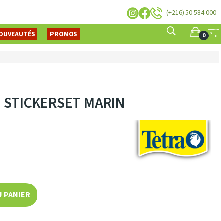
(+216) 50 584 000
OUVEAUTÉS
PROMOS
0
 STICKERSET MARIN
U PANIER