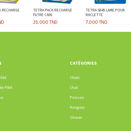
K RECHARGE
TETRA PACK RECHARGE
TETRA SB45 LAME POUR
FILTRE C600
RACLETTE
ND
25,000 TND
7,000 TND
N
CATÉGORIES
lité
Chien
ile PWA
Chat
us
Poisson
Rongeur
Oiseau