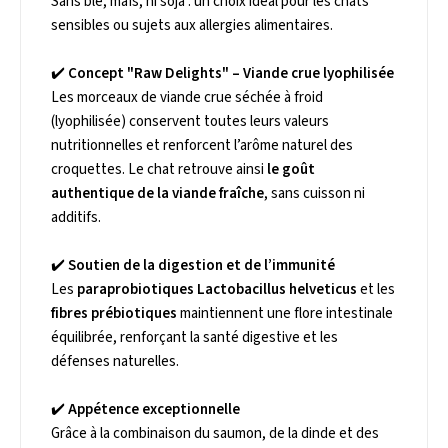
Sans blé, maïs, ni soja : un choix idéal pour les chats
sensibles ou sujets aux allergies alimentaires.
✔️
Concept "Raw Delights" – Viande crue lyophilisée
Les morceaux de viande crue séchée à froid
(lyophilisée) conservent toutes leurs valeurs
nutritionnelles et renforcent l’arôme naturel des
croquettes. Le chat retrouve ainsi
le goût
authentique de la viande fraîche
, sans cuisson ni
additifs.
✔️
Soutien de la digestion et de l’immunité
Les
paraprobiotiques Lactobacillus helveticus
et les
fibres prébiotiques
maintiennent une flore intestinale
équilibrée, renforçant la santé digestive et les
défenses naturelles.
✔️
Appétence exceptionnelle
Grâce à la combinaison du saumon, de la dinde et des