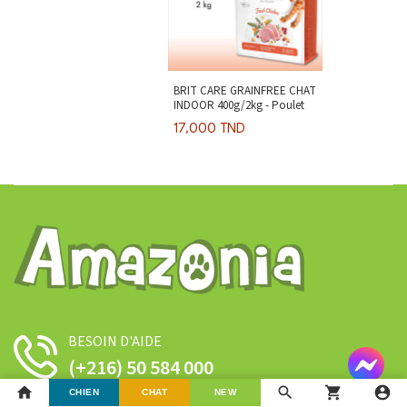
BRIT CARE GRAINFREE CHAT
INDOOR 400g/2kg - Poulet
17,000 TND
BESOIN D'AIDE
(+216) 50 584 000
home
search
shopping_cart
account_circle
CHIEN
CHAT
NEW