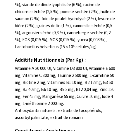
%), viande de dinde lyophilisée (6 %), racine de
chicorée séchée (2,5 %), pomme séchée (2 %), huile de
saumon (2 %), foie de poulet hydrolysé (2 %), levure de
bière (2 %), graines de lin (1 %), camomille séchée (0,5
%), argousier séché (0,3 %), canneberge séchée (0,2
%), FOS (0,015 %), MOS (0,015 %), yucca (0,008 %),
Lactobacillus helveticus (15 × 10⁹ cellules/kg).
Additifs Nutritionnels (par Kg) :
Vitamine A 20 000 UI, Vitamine D3 800 UI, Vitamine E 600
mg, Vitamine C 300 mg, Taurine 2 500 mg, L-carnitine 50
mg, Biotine 2 mg, Vitamines B1 10 mg, B2 12 mg, B3 50
mg, B5 40 mg, B6 10 mg, B9 2 mg, B12 0,04 mg, Zinc 120
mg, Fer 45 mg, Manganèse 55 mg, Cuivre 10 mg, Iode 4
mg, L-méthionine 2 000 mg.
Antioxydants naturels : extraits de tocophérols,
ascorbyl palmitate, extrait de romarin.
Constituants Analytiques :