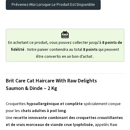
Prévenez-Moi Lorsque Le Produit Est Disponible
redeem
En achetant ce produit, vous pouvez collecter jusqu'à
8
points de
fidélité
. Votre panier contiendra au total
8
points
qui peuvent
être convertis en un bon d'achat
.
Brit Care Cat Haircare With Raw Delights
Saumon & Dinde – 2 Kg
Croquettes
hypoallergénique et complète
spécialement conçue
pour les
chats adultes à poil long
.
Une
recette innovante combinant des croquettes croustillantes
et de vrais morceaux de viande crue lyophilisée
, appelés
Raw