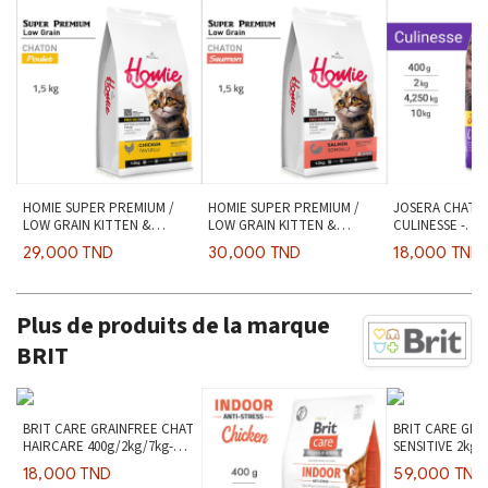
HOMIE SUPER PREMIUM /
HOMIE SUPER PREMIUM /
JOSERA CHAT 
LOW GRAIN KITTEN &
LOW GRAIN KITTEN &
CULINESSE -
MOTHER - Poulet 1,5kg
MOTHER - Saumon 1,5kg
400g/2kg/4.250
29,000 TND
30,000 TND
18,000 TND
Plus de produits de la marque
BRIT
BRIT CARE GRAINFREE CHAT
BRIT CARE GRA
HAIRCARE 400g/2kg/7kg-
SENSITIVE 2kg -
Saumon & Poulet
Insect
18,000 TND
59,000 TND