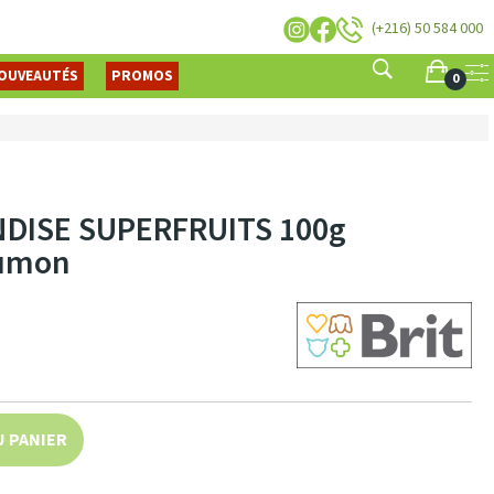
(+216) 50 584 000
OUVEAUTÉS
PROMOS
0
NDISE SUPERFRUITS 100g
aumon
U PANIER