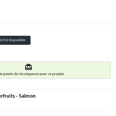
t Est Disponible
redeem
de points de récompense pour ce produit.
rfruits - Salmon