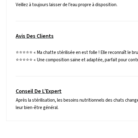
Veillez à toujours laisser de l’eau propre à disposition.
Avis Des Clients
⭐️⭐️⭐️⭐️⭐️
« Ma chatte stérilisée en est folle ! Elle reconnaît le bru
⭐️⭐️⭐️⭐️⭐️
« Une composition saine et adaptée, parfait pour contrôle
Conseil De L’Expert
Après la stérilisation, les besoins nutritionnels des chats chan
leur bien-être général.