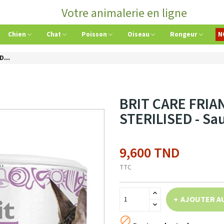
Votre animalerie en ligne
Chien
Chat
Poisson
Oiseau
Rongeur
N
...
BRIT CARE FRIA
STERILISED - S
9,600 TND
TTC
AJOUTER A
