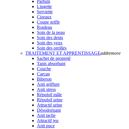
Parfum
Lingette
Serviette
Ciseaux
Coupe griffe
Rouleau
Soin de la peau
Soin des dents
Soin des yeux
Soin des oreilles
TRAITEMENT ET APPRENTISSAGE
add
remove
Sachet de propreté
Tapis absorbant
Couche
Carcan
Biberon
Anti griffure
Anti stress
Répulsif mâle
Répulsif urine
Attractif urine
Désodorisant
Anti tache
Attractif jeu
Anti puce