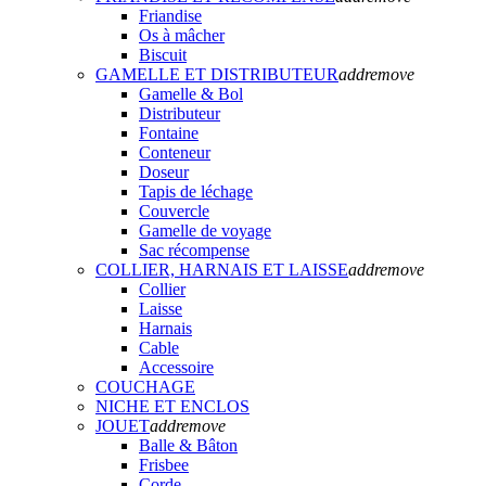
Friandise
Os à mâcher
Biscuit
GAMELLE ET DISTRIBUTEUR
add
remove
Gamelle & Bol
Distributeur
Fontaine
Conteneur
Doseur
Tapis de léchage
Couvercle
Gamelle de voyage
Sac récompense
COLLIER, HARNAIS ET LAISSE
add
remove
Collier
Laisse
Harnais
Cable
Accessoire
COUCHAGE
NICHE ET ENCLOS
JOUET
add
remove
Balle & Bâton
Frisbee
Corde