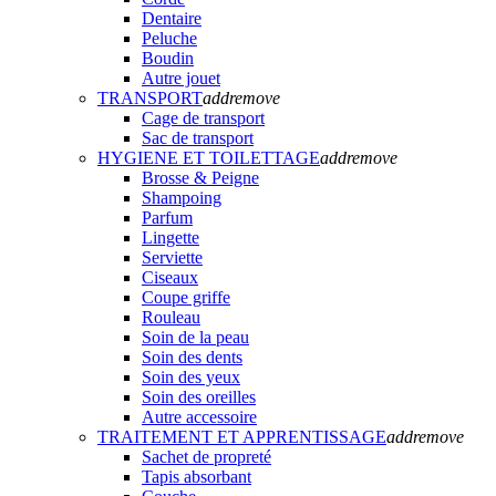
Dentaire
Peluche
Boudin
Autre jouet
TRANSPORT
add
remove
Cage de transport
Sac de transport
HYGIENE ET TOILETTAGE
add
remove
Brosse & Peigne
Shampoing
Parfum
Lingette
Serviette
Ciseaux
Coupe griffe
Rouleau
Soin de la peau
Soin des dents
Soin des yeux
Soin des oreilles
Autre accessoire
TRAITEMENT ET APPRENTISSAGE
add
remove
Sachet de propreté
Tapis absorbant