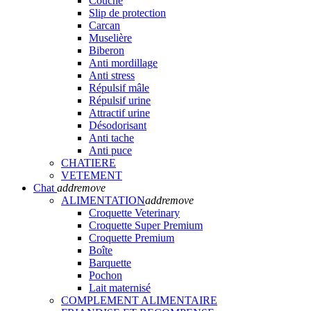
Couche
Slip de protection
Carcan
Muselière
Biberon
Anti mordillage
Anti stress
Répulsif mâle
Répulsif urine
Attractif urine
Désodorisant
Anti tache
Anti puce
CHATIERE
VETEMENT
Chat
add
remove
ALIMENTATION
add
remove
Croquette Veterinary
Croquette Super Premium
Croquette Premium
Boîte
Barquette
Pochon
Lait maternisé
COMPLEMENT ALIMENTAIRE