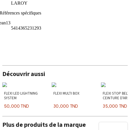
LAROY
Références spécifiques
ean13
5414365231293
Découvrir aussi
FLEXI LED LIGHTNING
FLEXI MULTI BOX
FLEXI STOP BELT 
SYSTEM
CEINTURE D'AR
50,000 TND
30,000 TND
35,000 TND
Plus de produits de la marque