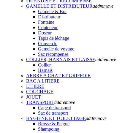
FRIANDISE ET RECOMPENSE
GAMELLE ET DISTRIBUTEUR
add
remove
Gamelle & Bol
Distributeur
Fontaine
Conteneur
Doseur
Tapis de léchage
Couvercle
Gamelle de voyage
Sac récompense
COLLIER, HARNAIS ET LAISSE
add
remove
Collier
Harnais
ARBRE A CHAT ET GRIFFOIR
BAC A LITIERE
LITIERE
COUCHAGE
JOUET
TRANSPORT
add
remove
Cage de transport
Sac de transport
HYGIENE ET TOILETTAGE
add
remove
Brosse & Peigne
Shampoing