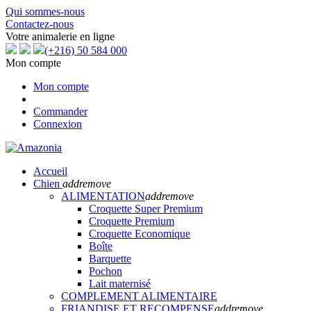
Qui sommes-nous
Contactez-nous
Votre animalerie en ligne
(+216) 50 584 000
Mon compte
Mon compte
Commander
Connexion
Accueil
Chien
add
remove
ALIMENTATION
add
remove
Croquette Super Premium
Croquette Premium
Croquette Economique
Boîte
Barquette
Pochon
Lait maternisé
COMPLEMENT ALIMENTAIRE
FRIANDISE ET RECOMPENSE
add
remove