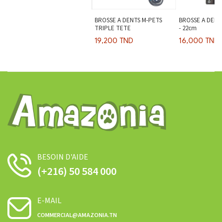
BROSSE A DENTS M-PETS
BROSSE A DENT
TRIPLE TETE
- 22cm
19,200 TND
16,000 TND
BESOIN D'AIDE
(+216) 50 584 000
E-MAIL
COMMERCIAL@AMAZONIA.TN