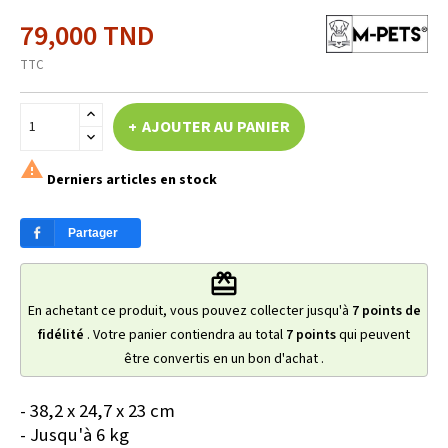
79,000 TND
TTC
AJOUTER AU PANIER

Derniers articles en stock
Partager
redeem
En achetant ce produit, vous pouvez collecter jusqu'à
7
points de
fidélité
. Votre panier contiendra au total
7
points
qui peuvent
être convertis en un bon d'achat
.
- 38,2 x 24,7 x 23 cm
- Jusqu'à 6 kg