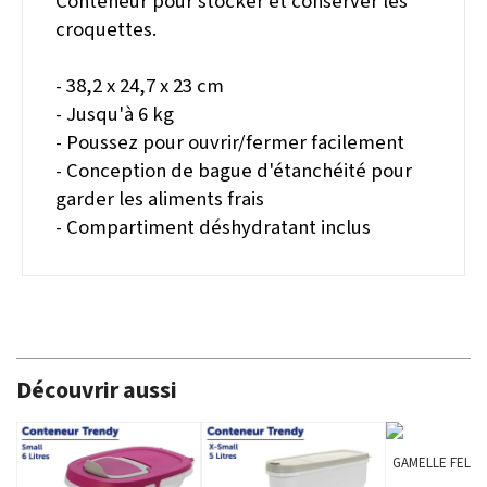
Conteneur pour stocker et conserver les
croquettes.
- 38,2 x 24,7 x 23 cm
- Jusqu'à 6 kg
- Poussez pour ouvrir/fermer facilement
- Conception de bague d'étanchéité pour
garder les aliments frais
- Compartiment déshydratant inclus
Découvrir aussi
GAMELLE FELIC