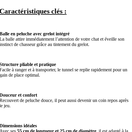
Caractéristiques clés :
Balle en peluche avec grelot intégré
La balle attire immédiatement l’attention de votre chat et éveille son
instinct de chasseur grâce au tintement du grelot.
Structure pliable et pratique
Facile à ranger et à transporter, le tunnel se replie rapidement pour un
gain de place optimal.
Douceur et confort
Recouvert de peluche douce, il peut aussi devenir un coin repos après
le jeu.
Dimensions idéales
Avec ses
55 cm de longueur et 25 cm de diamètre
, il est adapté à la