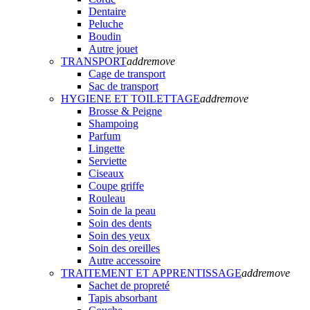
Dentaire
Peluche
Boudin
Autre jouet
TRANSPORT
add
remove
Cage de transport
Sac de transport
HYGIENE ET TOILETTAGE
add
remove
Brosse & Peigne
Shampoing
Parfum
Lingette
Serviette
Ciseaux
Coupe griffe
Rouleau
Soin de la peau
Soin des dents
Soin des yeux
Soin des oreilles
Autre accessoire
TRAITEMENT ET APPRENTISSAGE
add
remove
Sachet de propreté
Tapis absorbant