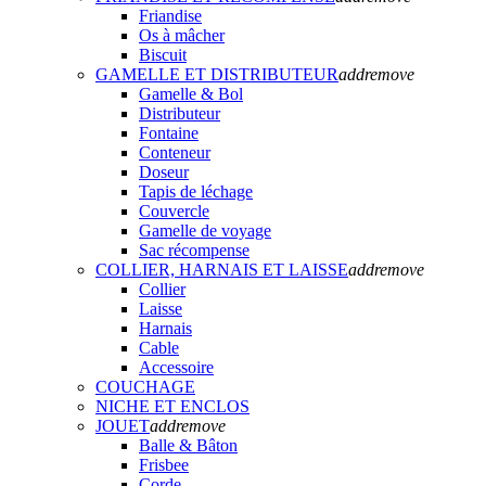
Friandise
Os à mâcher
Biscuit
GAMELLE ET DISTRIBUTEUR
add
remove
Gamelle & Bol
Distributeur
Fontaine
Conteneur
Doseur
Tapis de léchage
Couvercle
Gamelle de voyage
Sac récompense
COLLIER, HARNAIS ET LAISSE
add
remove
Collier
Laisse
Harnais
Cable
Accessoire
COUCHAGE
NICHE ET ENCLOS
JOUET
add
remove
Balle & Bâton
Frisbee
Corde