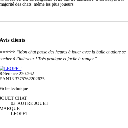
majorité des chats, même les plus joueurs.
Avis clients
⭐️⭐️⭐️⭐️⭐️
“Mon chat passe des heures à jouer avec la balle et adore se
cacher à l’intérieur ! Très pratique et facile à ranger.”
Référence
220-262
EAN13
3375762202625
Fiche technique
JOUET CHAT
03. AUTRE JOUET
MARQUE
LEOPET