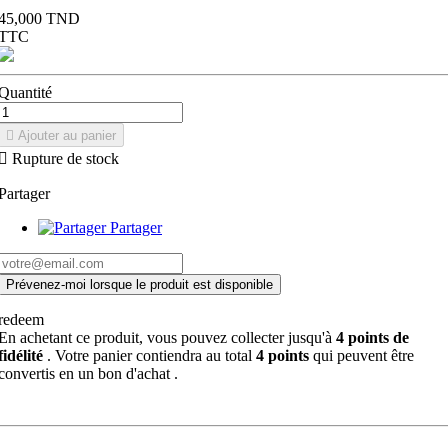
45,000 TND
TTC
Quantité

Ajouter au panier

Rupture de stock
Partager
Partager
Prévenez-moi lorsque le produit est disponible
redeem
En achetant ce produit, vous pouvez collecter jusqu'à
4
points de
fidélité
. Votre panier contiendra au total
4
points
qui peuvent être
convertis en un bon d'achat
.