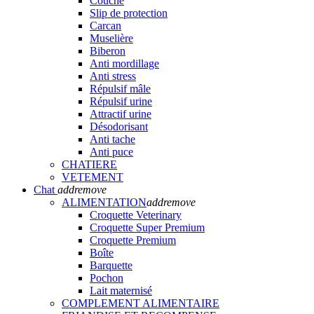
Couche
Slip de protection
Carcan
Muselière
Biberon
Anti mordillage
Anti stress
Répulsif mâle
Répulsif urine
Attractif urine
Désodorisant
Anti tache
Anti puce
CHATIERE
VETEMENT
Chat
add
remove
ALIMENTATION
add
remove
Croquette Veterinary
Croquette Super Premium
Croquette Premium
Boîte
Barquette
Pochon
Lait maternisé
COMPLEMENT ALIMENTAIRE