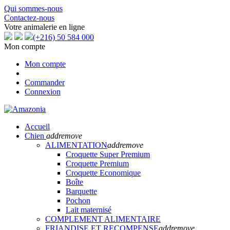
Qui sommes-nous
Contactez-nous
Votre animalerie en ligne
(+216) 50 584 000
Mon compte
Mon compte
Commander
Connexion
Accueil
Chien
add
remove
ALIMENTATION
add
remove
Croquette Super Premium
Croquette Premium
Croquette Economique
Boîte
Barquette
Pochon
Lait maternisé
COMPLEMENT ALIMENTAIRE
FRIANDISE ET RECOMPENSE
add
remove