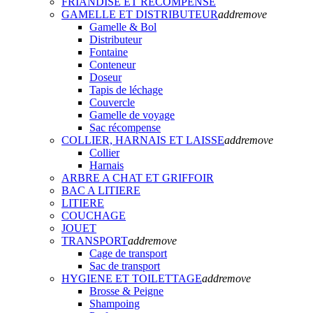
FRIANDISE ET RECOMPENSE
GAMELLE ET DISTRIBUTEUR
add
remove
Gamelle & Bol
Distributeur
Fontaine
Conteneur
Doseur
Tapis de léchage
Couvercle
Gamelle de voyage
Sac récompense
COLLIER, HARNAIS ET LAISSE
add
remove
Collier
Harnais
ARBRE A CHAT ET GRIFFOIR
BAC A LITIERE
LITIERE
COUCHAGE
JOUET
TRANSPORT
add
remove
Cage de transport
Sac de transport
HYGIENE ET TOILETTAGE
add
remove
Brosse & Peigne
Shampoing