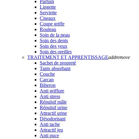
Parfum
Lingette
Serviette
Ciseaux
Coupe griffe
Rouleau
Soin de la peau
Soin des dents
Soin des yeux
Soin des oreilles
TRAITEMENT ET APPRENTISSAGE
add
remove
Sachet de propreté
Tapis absorbant
Couche
Carcan
Biberon
Anti griffure
Anti stress
Répulsif mâle
Répulsif urine
Attractif urine
Désodorisant
Anti tache
Attractif jeu
Anti puce