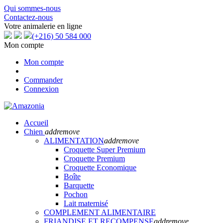
Qui sommes-nous
Contactez-nous
Votre animalerie en ligne
(+216) 50 584 000
Mon compte
Mon compte
Commander
Connexion
Accueil
Chien
add
remove
ALIMENTATION
add
remove
Croquette Super Premium
Croquette Premium
Croquette Economique
Boîte
Barquette
Pochon
Lait maternisé
COMPLEMENT ALIMENTAIRE
FRIANDISE ET RECOMPENSE
add
remove