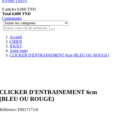
0
0,000 TND
0
0 articles
0,000 TND
Total
0,000 TND
Commander
Accueil
CHIEN
JOUET
Autre jouet
CLICKER D'ENTRAINEMENT 6cm (BLEU OU ROUGE)
CLICKER D'ENTRAINEMENT 6cm
(BLEU OU ROUGE)
Référence:
EBI1717110