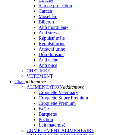
Couche
Slip de protection
Carcan
Muselière
Biberon
Anti mordillage
Anti stress
Répulsif mâle
Répulsif urine
Attractif urine
Désodorisant
Anti tache
Anti puce
CHATIERE
VETEMENT
Chat
add
remove
ALIMENTATION
add
remove
Croquette Veterinary
Croquette Super Premium
Croquette Premium
Boîte
Barquette
Pochon
Lait maternisé
COMPLEMENT ALIMENTAIRE