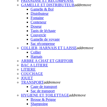
FRIANDISE ET RECOMPENSE
GAMELLE ET DISTRIBUTEUR
add
remove
Gamelle & Bol
Distributeur
Fontaine
Conteneur
Doseur
Tapis de léchage
Couvercle
Gamelle de voyage
Sac récompense
COLLIER, HARNAIS ET LAISSE
add
remove
Collier
Harnais
ARBRE A CHAT ET GRIFFOIR
BAC A LITIERE
LITIERE
COUCHAGE
JOUET
TRANSPORT
add
remove
Cage de transport
Sac de transport
HYGIENE ET TOILETTAGE
add
remove
Brosse & Peigne
Shampoing