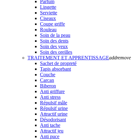
Parfum
Lingette
Serviette
Ciseaux
Coupe griffe
Rouleau
Soin de la peau
Soin des dents
Soin des yeux
Soin des oreilles
TRAITEMENT ET APPRENTISSAGE
add
remove
Sachet de propreté
Tapis absorbant
Couche
Carcan
Biberon
Anti griffure
Anti stress
Répulsif mâle
Répulsif urine
Attractif urine
Désodorisant
Anti tache
Attractif jeu
Anti puce