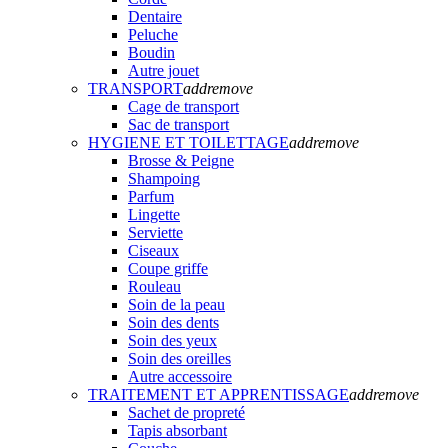
Dentaire
Peluche
Boudin
Autre jouet
TRANSPORT
add
remove
Cage de transport
Sac de transport
HYGIENE ET TOILETTAGE
add
remove
Brosse & Peigne
Shampoing
Parfum
Lingette
Serviette
Ciseaux
Coupe griffe
Rouleau
Soin de la peau
Soin des dents
Soin des yeux
Soin des oreilles
Autre accessoire
TRAITEMENT ET APPRENTISSAGE
add
remove
Sachet de propreté
Tapis absorbant