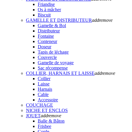
Friandise
Os à mâcher
Biscuit
GAMELLE ET DISTRIBUTEUR
add
remove
Gamelle & Bol
Distributeur
Fontaine
Conteneur
Doseur
Tapis de léchage
Couvercle
Gamelle de voyage
Sac récompense
COLLIER, HARNAIS ET LAISSE
add
remove
Collier
Laisse
Harnais
Cable
Accessoire
COUCHAGE
NICHE ET ENCLOS
JOUET
add
remove
Balle & Bâton
Frisbee
Corde