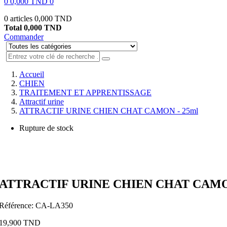
0
0,000 TND
0
0 articles
0,000 TND
Total
0,000 TND
Commander
Accueil
CHIEN
TRAITEMENT ET APPRENTISSAGE
Attractif urine
ATTRACTIF URINE CHIEN CHAT CAMON - 25ml
Rupture de stock
ATTRACTIF URINE CHIEN CHAT CAMON
Référence:
CA-LA350
19,900 TND