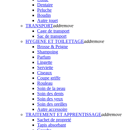
Dentaire
Peluche
Boudin
Autre jouet
TRANSPORT
add
remove
Cage de transport
Sac de transport
HYGIENE ET TOILETTAGE
add
remove
Brosse & Peigne
Shampoing
Parfum
Lingette
Serviette
Ciseaux
Coupe griffe
Rouleau
Soin de la peau
Soin des dents
Soin des yeux
Soin des oreilles
Autre accessoire
TRAITEMENT ET APPRENTISSAGE
add
remove
Sachet de propreté
Tapis absorbant