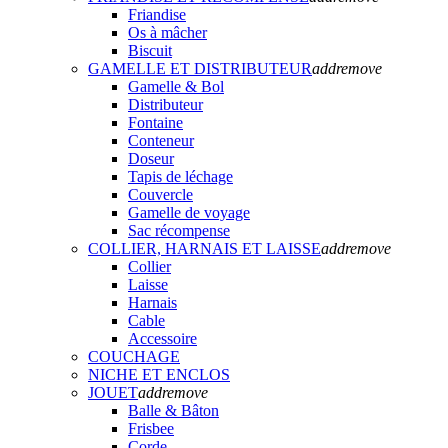
Friandise
Os à mâcher
Biscuit
GAMELLE ET DISTRIBUTEUR
add
remove
Gamelle & Bol
Distributeur
Fontaine
Conteneur
Doseur
Tapis de léchage
Couvercle
Gamelle de voyage
Sac récompense
COLLIER, HARNAIS ET LAISSE
add
remove
Collier
Laisse
Harnais
Cable
Accessoire
COUCHAGE
NICHE ET ENCLOS
JOUET
add
remove
Balle & Bâton
Frisbee
Corde