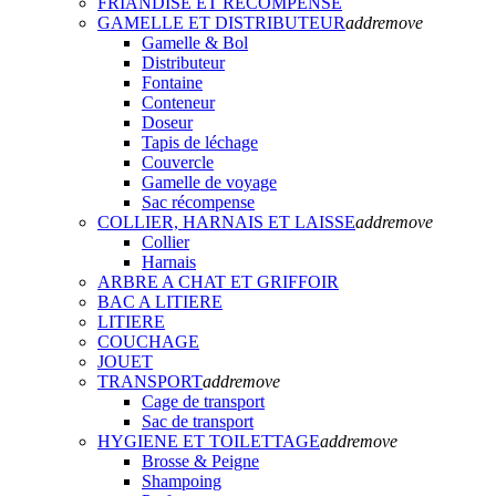
FRIANDISE ET RECOMPENSE
GAMELLE ET DISTRIBUTEUR
add
remove
Gamelle & Bol
Distributeur
Fontaine
Conteneur
Doseur
Tapis de léchage
Couvercle
Gamelle de voyage
Sac récompense
COLLIER, HARNAIS ET LAISSE
add
remove
Collier
Harnais
ARBRE A CHAT ET GRIFFOIR
BAC A LITIERE
LITIERE
COUCHAGE
JOUET
TRANSPORT
add
remove
Cage de transport
Sac de transport
HYGIENE ET TOILETTAGE
add
remove
Brosse & Peigne
Shampoing