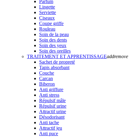
Parfum
Lingette
Serviette
Ciseaux
Coupe griffe
Rouleau
Soin de la peau
Soin des dents
Soin des yeux
Soin des oreilles
TRAITEMENT ET APPRENTISSAGE
add
remove
Sachet de propreté
Tapis absorbant
Couche
Carcan
Biberon
Anti griffure
Anti stress
Répulsif mâle
Répulsif urine
Attractif urine
Désodorisant
Anti tache
Attractif jeu
Anti puce