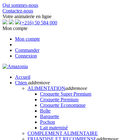
Qui sommes-nous
Contactez-nous
Votre animalerie en ligne
(+216) 50 584 000
Mon compte
Mon compte
Commander
Connexion
Accueil
Chien
add
remove
ALIMENTATION
add
remove
Croquette Super Premium
Croquette Premium
Croquette Economique
Boîte
Barquette
Pochon
Lait maternisé
COMPLEMENT ALIMENTAIRE
FRIANDISE ET RECOMPENSE
add
remove