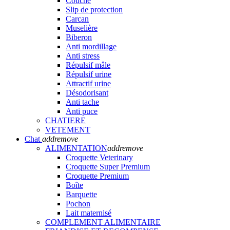
Couche
Slip de protection
Carcan
Muselière
Biberon
Anti mordillage
Anti stress
Répulsif mâle
Répulsif urine
Attractif urine
Désodorisant
Anti tache
Anti puce
CHATIERE
VETEMENT
Chat
add
remove
ALIMENTATION
add
remove
Croquette Veterinary
Croquette Super Premium
Croquette Premium
Boîte
Barquette
Pochon
Lait maternisé
COMPLEMENT ALIMENTAIRE