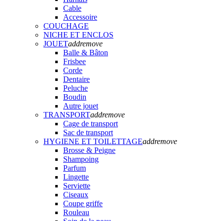
Cable
Accessoire
COUCHAGE
NICHE ET ENCLOS
JOUET
add
remove
Balle & Bâton
Frisbee
Corde
Dentaire
Peluche
Boudin
Autre jouet
TRANSPORT
add
remove
Cage de transport
Sac de transport
HYGIENE ET TOILETTAGE
add
remove
Brosse & Peigne
Shampoing
Parfum
Lingette
Serviette
Ciseaux
Coupe griffe
Rouleau