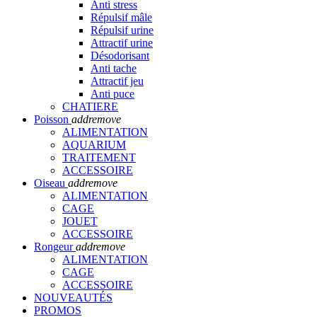
Anti stress
Répulsif mâle
Répulsif urine
Attractif urine
Désodorisant
Anti tache
Attractif jeu
Anti puce
CHATIERE
Poisson
add
remove
ALIMENTATION
AQUARIUM
TRAITEMENT
ACCESSOIRE
Oiseau
add
remove
ALIMENTATION
CAGE
JOUET
ACCESSOIRE
Rongeur
add
remove
ALIMENTATION
CAGE
ACCESSOIRE
NOUVEAUTÉS
PROMOS