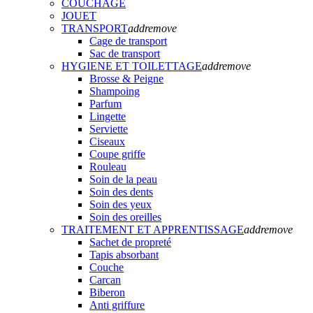
COUCHAGE
JOUET
TRANSPORT
add
remove
Cage de transport
Sac de transport
HYGIENE ET TOILETTAGE
add
remove
Brosse & Peigne
Shampoing
Parfum
Lingette
Serviette
Ciseaux
Coupe griffe
Rouleau
Soin de la peau
Soin des dents
Soin des yeux
Soin des oreilles
TRAITEMENT ET APPRENTISSAGE
add
remove
Sachet de propreté
Tapis absorbant
Couche
Carcan
Biberon
Anti griffure