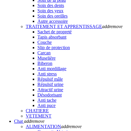
Soin de la peau
Soin des dents
Soin des yeux
Soin des oreilles
Autre accessoire
TRAITEMENT ET APPRENTISSAGE
add
remove
Sachet de propreté
Tapis absorbant
Couche
Slip de protection
Carcan
Muselière
Biberon
Anti mordillage
Anti stress
Répulsif mâle
Répulsif urine
Attractif urine
Désodorisant
Anti tache
Anti puce
CHATIERE
VETEMENT
Chat
add
remove
ALIMENTATION
add
remove