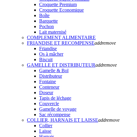
Croquette Premium
Croquette Economique
Boîte
Barquette
Pochon
Lait maternisé
COMPLEMENT ALIMENTAIRE
FRIANDISE ET RECOMPENSE
add
remove
Friandise
Os à mâcher
Biscuit
GAMELLE ET DISTRIBUTEUR
add
remove
Gamelle & Bol
Distributeur
Fontaine
Conteneur
Doseur
Tapis de léchage
Couvercle
Gamelle de voyage
Sac récompense
COLLIER, HARNAIS ET LAISSE
add
remove
Collier
Laisse
Harnais