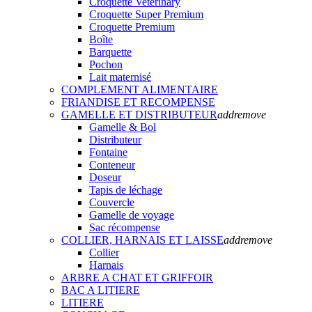
Croquette Veterinary
Croquette Super Premium
Croquette Premium
Boîte
Barquette
Pochon
Lait maternisé
COMPLEMENT ALIMENTAIRE
FRIANDISE ET RECOMPENSE
GAMELLE ET DISTRIBUTEUR
add
remove
Gamelle & Bol
Distributeur
Fontaine
Conteneur
Doseur
Tapis de léchage
Couvercle
Gamelle de voyage
Sac récompense
COLLIER, HARNAIS ET LAISSE
add
remove
Collier
Harnais
ARBRE A CHAT ET GRIFFOIR
BAC A LITIERE
LITIERE