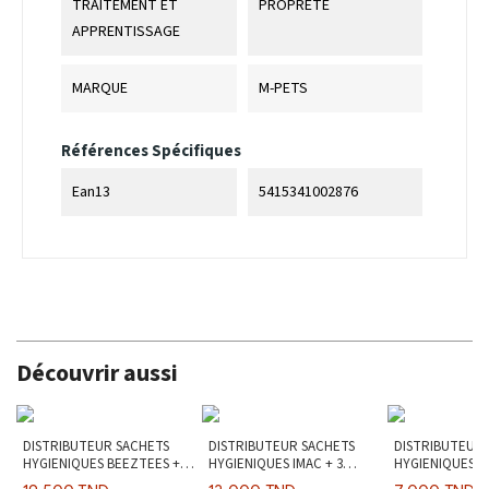
TRAITEMENT ET
PROPRETE
APPRENTISSAGE
MARQUE
M-PETS
Références Spécifiques
Ean13
5415341002876
Découvrir aussi
DISTRIBUTEUR SACHETS
DISTRIBUTEUR SACHETS
DISTRIBUTEUR
HYGIENIQUES BEEZTEES + 2
HYGIENIQUES IMAC + 3
HYGIENIQUES I
ROULEAUX 20p
ROULEAUX
ROULEAU