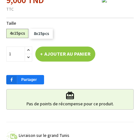
9,000 TND
TTC
Taille
4x15pcs
8x15pcs
AJOUTER AU PANIER
Partager
redeem
Pas de points de récompense pour ce produit.
Livraison sur le grand Tunis