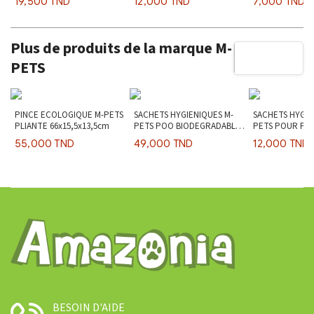
19,500 TND
12,000 TND
7,000 TND
Plus de produits de la marque M-
PETS
PINCE ECOLOGIQUE M-PETS
SACHETS HYGIENIQUES M-
SACHETS HYGIE
PLIANTE 66x15,5x13,5cm
PETS POO BIODEGRADABLES
PETS POUR PI
120pcs
ECOLOGIQUE 3x
55,000 TND
49,000 TND
12,000 TND
BESOIN D'AIDE