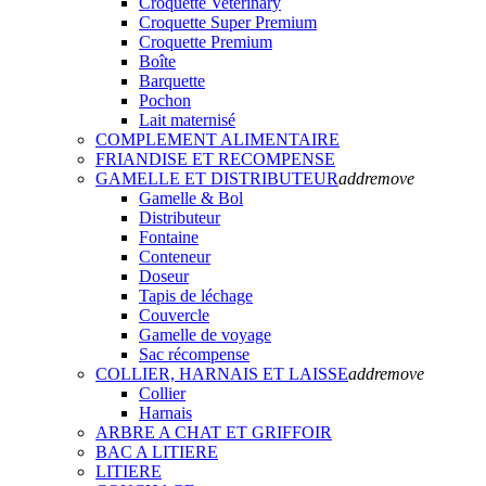
Croquette Veterinary
Croquette Super Premium
Croquette Premium
Boîte
Barquette
Pochon
Lait maternisé
COMPLEMENT ALIMENTAIRE
FRIANDISE ET RECOMPENSE
GAMELLE ET DISTRIBUTEUR
add
remove
Gamelle & Bol
Distributeur
Fontaine
Conteneur
Doseur
Tapis de léchage
Couvercle
Gamelle de voyage
Sac récompense
COLLIER, HARNAIS ET LAISSE
add
remove
Collier
Harnais
ARBRE A CHAT ET GRIFFOIR
BAC A LITIERE
LITIERE