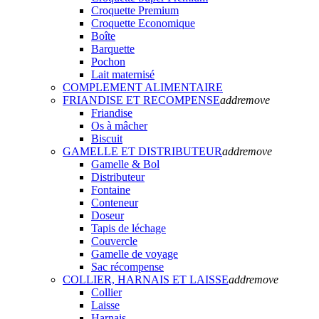
Croquette Premium
Croquette Economique
Boîte
Barquette
Pochon
Lait maternisé
COMPLEMENT ALIMENTAIRE
FRIANDISE ET RECOMPENSE
add
remove
Friandise
Os à mâcher
Biscuit
GAMELLE ET DISTRIBUTEUR
add
remove
Gamelle & Bol
Distributeur
Fontaine
Conteneur
Doseur
Tapis de léchage
Couvercle
Gamelle de voyage
Sac récompense
COLLIER, HARNAIS ET LAISSE
add
remove
Collier
Laisse
Harnais