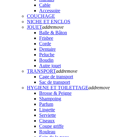
Cable
Accessoire
COUCHAGE
NICHE ET ENCLOS
JOUET
add
remove
Balle & Bâton
Frisbee
Corde
Dentaire
Peluche
Boudin
Autre jouet
TRANSPORT
add
remove
Cage de transport
Sac de transport
HYGIENE ET TOILETTAGE
add
remove
Brosse & Peigne
Shampoing
Parfum
Lingette
Serviette
Ciseaux
Coupe griffe
Rouleau