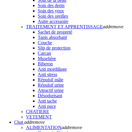
Soin de la peau
Soin des dents
Soin des yeux
Soin des oreilles
Autre accessoire
TRAITEMENT ET APPRENTISSAGE
add
remove
Sachet de propreté
Tapis absorbant
Couche
Slip de protection
Carcan
Muselière
Biberon
Anti mordillage
Anti stress
Répulsif mâle
Répulsif urine
Attractif urine
Désodorisant
Anti tache
Anti puce
CHATIERE
VETEMENT
Chat
add
remove
ALIMENTATION
add
remove