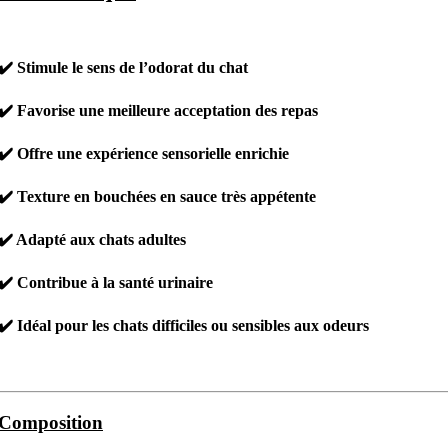
✔️ Stimule le sens de l’odorat du chat
✔️ Favorise une meilleure acceptation des repas
✔️ Offre une expérience sensorielle enrichie
✔️ Texture en bouchées en sauce très appétente
✔️ Adapté aux chats adultes
✔️ Contribue à la santé urinaire
✔️ Idéal pour les chats difficiles ou sensibles aux odeurs
Composition