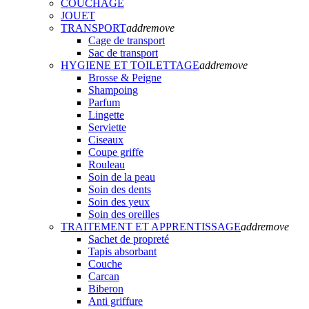
COUCHAGE
JOUET
TRANSPORT
add
remove
Cage de transport
Sac de transport
HYGIENE ET TOILETTAGE
add
remove
Brosse & Peigne
Shampoing
Parfum
Lingette
Serviette
Ciseaux
Coupe griffe
Rouleau
Soin de la peau
Soin des dents
Soin des yeux
Soin des oreilles
TRAITEMENT ET APPRENTISSAGE
add
remove
Sachet de propreté
Tapis absorbant
Couche
Carcan
Biberon
Anti griffure