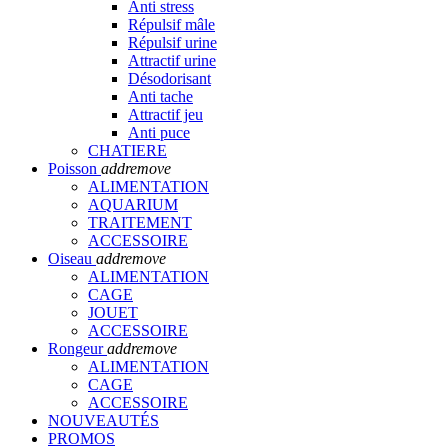
Anti stress
Répulsif mâle
Répulsif urine
Attractif urine
Désodorisant
Anti tache
Attractif jeu
Anti puce
CHATIERE
Poisson
add
remove
ALIMENTATION
AQUARIUM
TRAITEMENT
ACCESSOIRE
Oiseau
add
remove
ALIMENTATION
CAGE
JOUET
ACCESSOIRE
Rongeur
add
remove
ALIMENTATION
CAGE
ACCESSOIRE
NOUVEAUTÉS
PROMOS