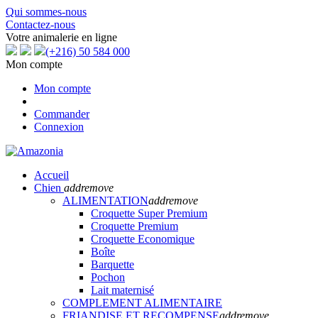
Qui sommes-nous
Contactez-nous
Votre animalerie en ligne
(+216) 50 584 000
Mon compte
Mon compte
Commander
Connexion
Accueil
Chien
add
remove
ALIMENTATION
add
remove
Croquette Super Premium
Croquette Premium
Croquette Economique
Boîte
Barquette
Pochon
Lait maternisé
COMPLEMENT ALIMENTAIRE
FRIANDISE ET RECOMPENSE
add
remove