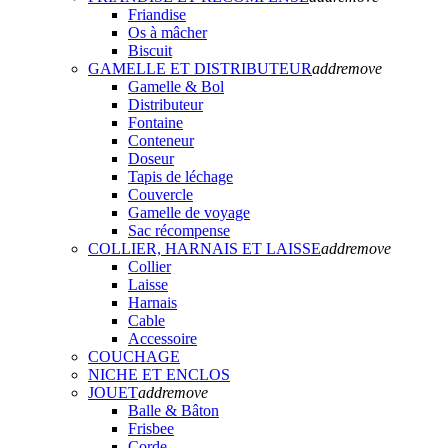
Friandise
Os à mâcher
Biscuit
GAMELLE ET DISTRIBUTEUR
add
remove
Gamelle & Bol
Distributeur
Fontaine
Conteneur
Doseur
Tapis de léchage
Couvercle
Gamelle de voyage
Sac récompense
COLLIER, HARNAIS ET LAISSE
add
remove
Collier
Laisse
Harnais
Cable
Accessoire
COUCHAGE
NICHE ET ENCLOS
JOUET
add
remove
Balle & Bâton
Frisbee
Corde