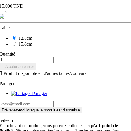
15,000 TND
TTC
Taille
12,8cm
15,8cm
Quantité

Ajouter au panier

Produit disponible en d'autres tailles/couleurs
Partager
Partager
Prévenez-moi lorsque le produit est disponible
redeem
En achetant ce produit, vous pouvez collecter jusqu'à
1
point de
fidélité
. Votre panier contiendra au total
1
point
qui peuvent être