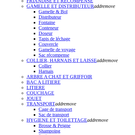
FRIANDISE ET RECOMPENSE
GAMELLE ET DISTRIBUTEUR
add
remove
Gamelle & Bol
Distributeur
Fontaine
Conteneur
Doseur
Tapis de léchage
Couvercle
Gamelle de voyage
Sac récompense
COLLIER, HARNAIS ET LAISSE
add
remove
Collier
Harnais
ARBRE A CHAT ET GRIFFOIR
BAC A LITIERE
LITIERE
COUCHAGE
JOUET
TRANSPORT
add
remove
Cage de transport
Sac de transport
HYGIENE ET TOILETTAGE
add
remove
Brosse & Peigne
Shampoing