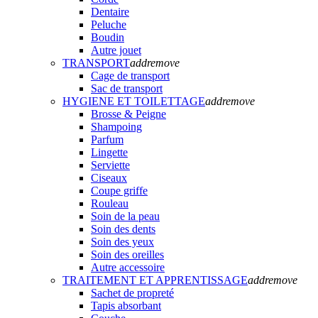
Dentaire
Peluche
Boudin
Autre jouet
TRANSPORT
add
remove
Cage de transport
Sac de transport
HYGIENE ET TOILETTAGE
add
remove
Brosse & Peigne
Shampoing
Parfum
Lingette
Serviette
Ciseaux
Coupe griffe
Rouleau
Soin de la peau
Soin des dents
Soin des yeux
Soin des oreilles
Autre accessoire
TRAITEMENT ET APPRENTISSAGE
add
remove
Sachet de propreté
Tapis absorbant