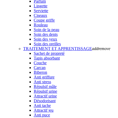
Parfum
Lingette
Serviette
Ciseaux
Coupe griffe
Rouleau
Soin de la peau
Soin des dents
Soin des yeux
Soin des oreilles
TRAITEMENT ET APPRENTISSAGE
add
remove
Sachet de propreté
Tapis absorbant
Couche
Carcan
Biberon
Anti griffure
Anti stress
Répulsif mâle
Répulsif urine
Attractif urine
Désodorisant
Anti tache
Attractif jeu
Anti puce