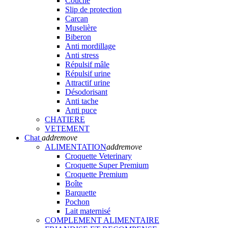
Couche
Slip de protection
Carcan
Muselière
Biberon
Anti mordillage
Anti stress
Répulsif mâle
Répulsif urine
Attractif urine
Désodorisant
Anti tache
Anti puce
CHATIERE
VETEMENT
Chat
add
remove
ALIMENTATION
add
remove
Croquette Veterinary
Croquette Super Premium
Croquette Premium
Boîte
Barquette
Pochon
Lait maternisé
COMPLEMENT ALIMENTAIRE