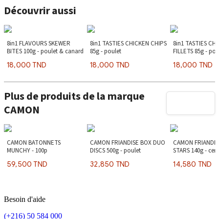
Découvrir aussi
8in1 FLAVOURS SKEWER
8in1 TASTIES CHICKEN CHIPS
8in1 TASTIES CH
BITES 100g - poulet & canard
85g - poulet
FILLETS 85g - pou
18,000 TND
18,000 TND
18,000 TND
Plus de produits de la marque
CAMON
CAMON BATONNETS
CAMON FRIANDISE BOX DUO
CAMON FRIANDI
MUNCHY - 100p
DISCS 500g - poulet
STARS 140g - cerf
59,500 TND
32,850 TND
14,580 TND
Besoin d'aide
(+216) 50 584 000