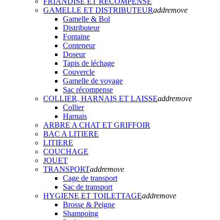
FRIANDISE ET RECOMPENSE
GAMELLE ET DISTRIBUTEUR
add
remove
Gamelle & Bol
Distributeur
Fontaine
Conteneur
Doseur
Tapis de léchage
Couvercle
Gamelle de voyage
Sac récompense
COLLIER, HARNAIS ET LAISSE
add
remove
Collier
Harnais
ARBRE A CHAT ET GRIFFOIR
BAC A LITIERE
LITIERE
COUCHAGE
JOUET
TRANSPORT
add
remove
Cage de transport
Sac de transport
HYGIENE ET TOILETTAGE
add
remove
Brosse & Peigne
Shampoing