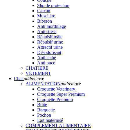
Couche
Slip de protection
Carcan
Muselière
Biberon
Anti mordillage
Anti stress
Répulsif mâle
Répulsif urine
Attractif urine
Désodorisant
Anti tache
Anti puce
CHATIERE
VETEMENT
Chat
add
remove
ALIMENTATION
add
remove
Croquette Veterinary
Croquette Super Premium
Croquette Premium
Boîte
Barquette
Pochon
Lait maternisé
COMPLEMENT ALIMENTAIRE