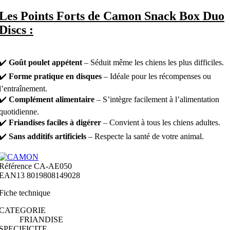
Les Points Forts de Camon Snack Box Duo
Discs :
✔️
Goût poulet appétent
– Séduit même les chiens les plus difficiles.
✔️
Forme pratique en disques
– Idéale pour les récompenses ou
l’entraînement.
✔️
Complément alimentaire
– S’intègre facilement à l’alimentation
quotidienne.
✔️
Friandises faciles à digérer
– Convient à tous les chiens adultes.
✔️
Sans additifs artificiels
– Respecte la santé de votre animal.
Référence
CA-AE050
EAN13
8019808149028
Fiche technique
CATEGORIE
FRIANDISE
SPECIFICITE