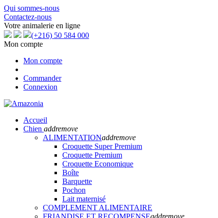
Qui sommes-nous
Contactez-nous
Votre animalerie en ligne
(+216) 50 584 000
Mon compte
Mon compte
Commander
Connexion
Accueil
Chien
add
remove
ALIMENTATION
add
remove
Croquette Super Premium
Croquette Premium
Croquette Economique
Boîte
Barquette
Pochon
Lait maternisé
COMPLEMENT ALIMENTAIRE
FRIANDISE ET RECOMPENSE
add
remove