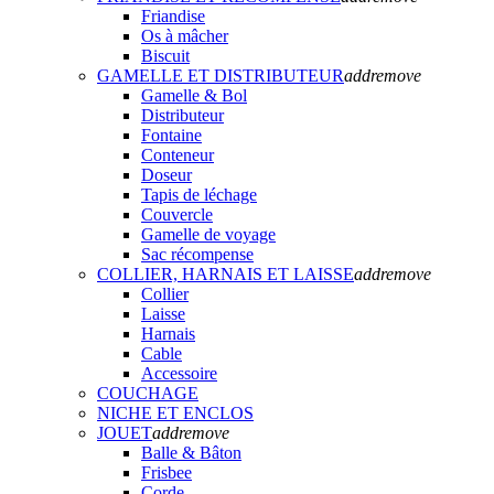
Friandise
Os à mâcher
Biscuit
GAMELLE ET DISTRIBUTEUR
add
remove
Gamelle & Bol
Distributeur
Fontaine
Conteneur
Doseur
Tapis de léchage
Couvercle
Gamelle de voyage
Sac récompense
COLLIER, HARNAIS ET LAISSE
add
remove
Collier
Laisse
Harnais
Cable
Accessoire
COUCHAGE
NICHE ET ENCLOS
JOUET
add
remove
Balle & Bâton
Frisbee
Corde