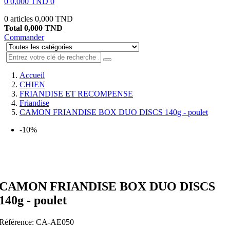
0
0,000 TND
0
0 articles
0,000 TND
Total
0,000 TND
Commander
Accueil
CHIEN
FRIANDISE ET RECOMPENSE
Friandise
CAMON FRIANDISE BOX DUO DISCS 140g - poulet
-10%
CAMON FRIANDISE BOX DUO DISCS
140g - poulet
Référence:
CA-AE050