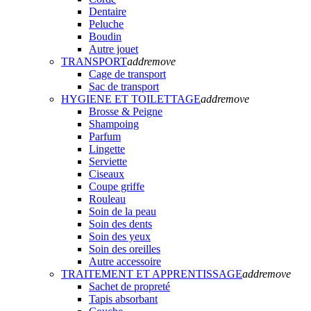
Dentaire
Peluche
Boudin
Autre jouet
TRANSPORT
add
remove
Cage de transport
Sac de transport
HYGIENE ET TOILETTAGE
add
remove
Brosse & Peigne
Shampoing
Parfum
Lingette
Serviette
Ciseaux
Coupe griffe
Rouleau
Soin de la peau
Soin des dents
Soin des yeux
Soin des oreilles
Autre accessoire
TRAITEMENT ET APPRENTISSAGE
add
remove
Sachet de propreté
Tapis absorbant