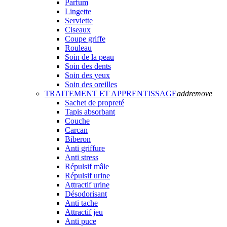
Parfum
Lingette
Serviette
Ciseaux
Coupe griffe
Rouleau
Soin de la peau
Soin des dents
Soin des yeux
Soin des oreilles
TRAITEMENT ET APPRENTISSAGE
add
remove
Sachet de propreté
Tapis absorbant
Couche
Carcan
Biberon
Anti griffure
Anti stress
Répulsif mâle
Répulsif urine
Attractif urine
Désodorisant
Anti tache
Attractif jeu
Anti puce