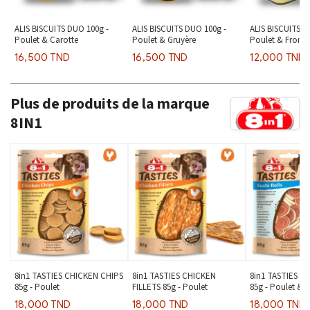
ALIS BISCUITS DUO 100g -
ALIS BISCUITS DUO 100g -
ALIS BISCUITS MI
Poulet & Carotte
Poulet & Gruyère
Poulet & From
16,500 TND
16,500 TND
12,000 TND
Plus de produits de la marque
8IN1
8in1 TASTIES CHICKEN CHIPS
8in1 TASTIES CHICKEN
8in1 TASTIES S
85g - Poulet
FILLETS 85g - Poulet
85g - Poulet & 
18,000 TND
18,000 TND
18,000 TND