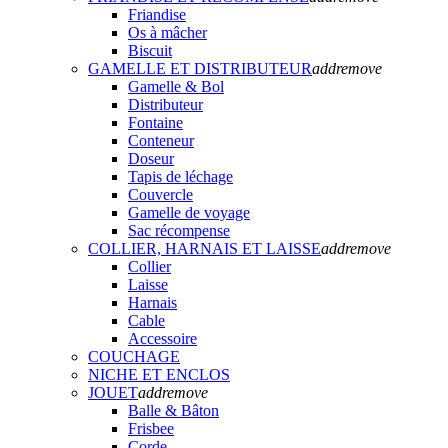
Friandise
Os à mâcher
Biscuit
GAMELLE ET DISTRIBUTEUR
add
remove
Gamelle & Bol
Distributeur
Fontaine
Conteneur
Doseur
Tapis de léchage
Couvercle
Gamelle de voyage
Sac récompense
COLLIER, HARNAIS ET LAISSE
add
remove
Collier
Laisse
Harnais
Cable
Accessoire
COUCHAGE
NICHE ET ENCLOS
JOUET
add
remove
Balle & Bâton
Frisbee
Corde