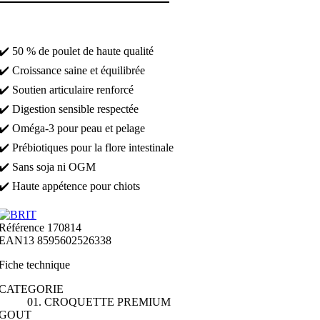
✔️ 50 % de poulet de haute qualité
✔️ Croissance saine et équilibrée
✔️ Soutien articulaire renforcé
✔️ Digestion sensible respectée
✔️ Oméga-3 pour peau et pelage
✔️ Prébiotiques pour la flore intestinale
✔️ Sans soja ni OGM
✔️ Haute appétence pour chiots
Référence
170814
EAN13
8595602526338
Fiche technique
CATEGORIE
01. CROQUETTE PREMIUM
GOUT