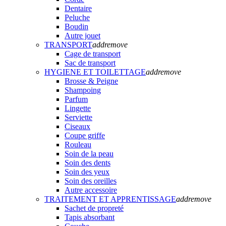
Dentaire
Peluche
Boudin
Autre jouet
TRANSPORT
add
remove
Cage de transport
Sac de transport
HYGIENE ET TOILETTAGE
add
remove
Brosse & Peigne
Shampoing
Parfum
Lingette
Serviette
Ciseaux
Coupe griffe
Rouleau
Soin de la peau
Soin des dents
Soin des yeux
Soin des oreilles
Autre accessoire
TRAITEMENT ET APPRENTISSAGE
add
remove
Sachet de propreté
Tapis absorbant