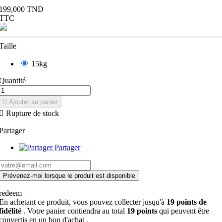
199,000 TND
TTC
Taille
15kg
Quantité

Ajouter au panier

Rupture de stock
Partager
Partager
Prévenez-moi lorsque le produit est disponible
redeem
En achetant ce produit, vous pouvez collecter jusqu'à
19
points de
fidélité
. Votre panier contiendra au total
19
points
qui peuvent être
convertis en un bon d'achat
.