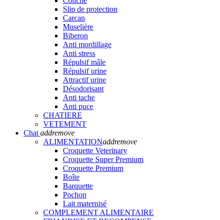
Couche
Slip de protection
Carcan
Muselière
Biberon
Anti mordillage
Anti stress
Répulsif mâle
Répulsif urine
Attractif urine
Désodorisant
Anti tache
Anti puce
CHATIERE
VETEMENT
Chat
add
remove
ALIMENTATION
add
remove
Croquette Veterinary
Croquette Super Premium
Croquette Premium
Boîte
Barquette
Pochon
Lait maternisé
COMPLEMENT ALIMENTAIRE