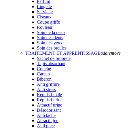
Parfum
Lingette
Serviette
Ciseaux
Coupe griffe
Rouleau
Soin de la peau
Soin des dents
Soin des yeux
Soin des oreilles
TRAITEMENT ET APPRENTISSAGE
add
remove
Sachet de propreté
Tapis absorbant
Couche
Carcan
Biberon
Anti griffure
Anti stress
Répulsif mâle
Répulsif urine
Attractif urine
Désodorisant
Anti tache
Attractif jeu
Anti puce