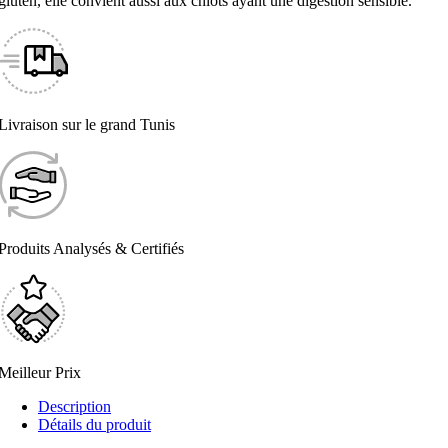
gluten, elle convient aussi aux chiots ayant une digestion sensible.
Livraison sur le grand Tunis
Produits Analysés & Certifiés
Meilleur Prix
Description
Détails du produit