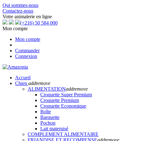
Qui sommes-nous
Contactez-nous
Votre animalerie en ligne
(+216) 50 584 000
Mon compte
Mon compte
Commander
Connexion
Accueil
Chien
add
remove
ALIMENTATION
add
remove
Croquette Super Premium
Croquette Premium
Croquette Economique
Boîte
Barquette
Pochon
Lait maternisé
COMPLEMENT ALIMENTAIRE
FRIANDISE ET RECOMPENSE
add
remove