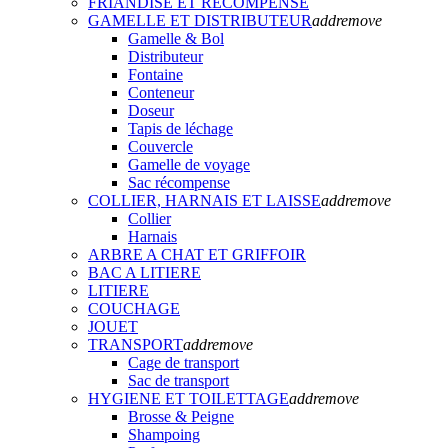
FRIANDISE ET RECOMPENSE
GAMELLE ET DISTRIBUTEUR
add
remove
Gamelle & Bol
Distributeur
Fontaine
Conteneur
Doseur
Tapis de léchage
Couvercle
Gamelle de voyage
Sac récompense
COLLIER, HARNAIS ET LAISSE
add
remove
Collier
Harnais
ARBRE A CHAT ET GRIFFOIR
BAC A LITIERE
LITIERE
COUCHAGE
JOUET
TRANSPORT
add
remove
Cage de transport
Sac de transport
HYGIENE ET TOILETTAGE
add
remove
Brosse & Peigne
Shampoing