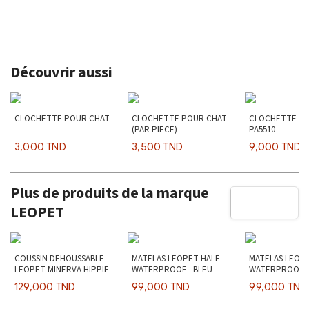
Découvrir aussi
CLOCHETTE POUR CHAT
CLOCHETTE POUR CHAT
CLOCHETTE X2
(PAR PIECE)
PA5510
3,000 TND
3,500 TND
9,000 TND
Plus de produits de la marque
LEOPET
COUSSIN DEHOUSSABLE
MATELAS LEOPET HALF
MATELAS LEOP
LEOPET MINERVA HIPPIE
WATERPROOF - BLEU
WATERPROOF -
129,000 TND
99,000 TND
99,000 TND