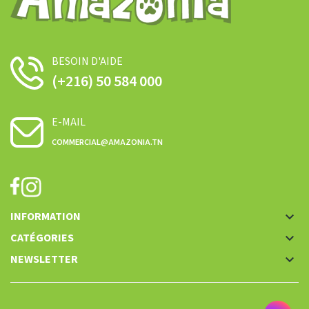
BESOIN D'AIDE
(+216) 50 584 000
E-MAIL
COMMERCIAL@AMAZONIA.TN
INFORMATION
keyboard_arrow_down
CATÉGORIES
keyboard_arrow_down
NEWSLETTER
keyboard_arrow_down