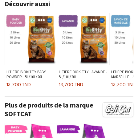
Découvrir aussi
LITIERE BIOKITTY BABY
LITIERE BIOKITTY LAVANDE -
LITIERE BIOKI
POWDER - 5L/10L/20L
5L/10L/20L
MARSEILLE - 5L
13,700 TND
13,700 TND
13,700 TND
Plus de produits de la marque
SOFTCAT