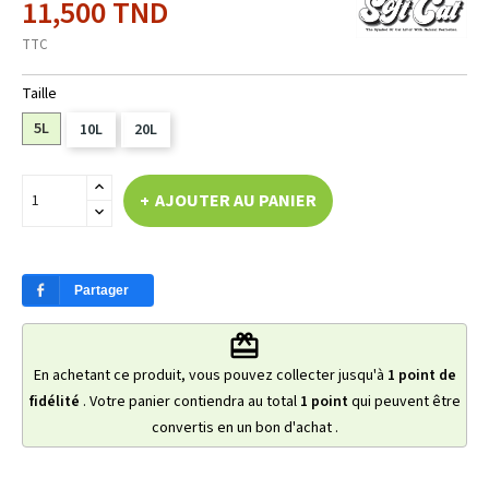
11,500 TND
TTC
Taille
5L
10L
20L
AJOUTER AU PANIER
Partager
redeem
En achetant ce produit, vous pouvez collecter jusqu'à
1
point de
fidélité
. Votre panier contiendra au total
1
point
qui peuvent être
convertis en un bon d'achat
.