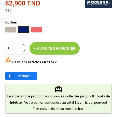
82,900 TND
TTC
Couleur
TAUPE
ROSE
VR04
CORAIL
BLEU
AJOUTER AU PANIER

Derniers articles en stock
Partager
redeem
En achetant ce produit, vous pouvez collecter jusqu'à
8
points de
fidélité
. Votre panier contiendra au total
8
points
qui peuvent
être convertis en un bon d'achat
.