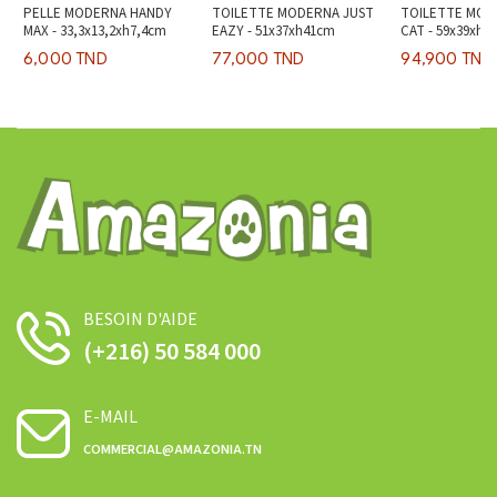
PELLE MODERNA HANDY
TOILETTE MODERNA JUST
TOILETTE MOD
MAX - 33,3x13,2xh7,4cm
EAZY - 51x37xh41cm
CAT - 59x39xh3
6,000 TND
77,000 TND
94,900 TND
BESOIN D'AIDE
(+216) 50 584 000
E-MAIL
COMMERCIAL@AMAZONIA.TN