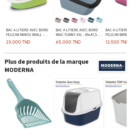
BAC A LITIERE AVEC BORD
BAC A LITIERE AVEC BORD
BAC A LITIERE 
FELICAN MINOU SMALL -
IMAC FUNNY XXL - 65x47,5x
FELICAN BIRBA
43x30x H14cm
H33cm
23,000 TND
65,000 TND
12,500 TND
Plus de produits de la marque
MODERNA