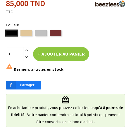
85,000 TND
TTC
Couleur
BEIGE
GRIS
MARRON
NOIR
LIGHT
LIGHT
AJOUTER AU PANIER

Derniers articles en stock
Partager
redeem
En achetant ce produit, vous pouvez collecter jusqu'à
8
points de
fidélité
. Votre panier contiendra au total
8
points
qui peuvent
être convertis en un bon d'achat
.