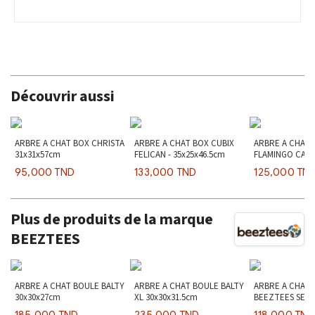
Découvrir aussi
ARBRE A CHAT BOX CHRISTA
ARBRE A CHAT BOX CUBIX
ARBRE A CHAT 
31x31x57cm
FELICAN - 35x25x46.5cm
FLAMINGO CARY
30x30x61cm
95,000 TND
133,000 TND
125,000 TN
Plus de produits de la marque
BEEZTEES
ARBRE A CHAT BOULE BALTY
ARBRE A CHAT BOULE BALTY
ARBRE A CHAT
30x30x27cm
XL 30x30x31.5cm
BEEZTEES SEG
35x35x44cm