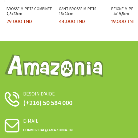
BROSSE M-PETS COMBINEE
GANT BROSSE M-PETS
PEIGNE M-PETS
7,5x23cm
18x24cm
- 4x19,5cm
29,000 TND
44,000 TND
19,000 TND
BESOIN D'AIDE
(+216) 50 584 000
E-MAIL
COMMERCIAL@AMAZONIA.TN