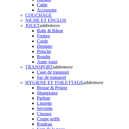
Cable
Accessoire
COUCHAGE
NICHE ET ENCLOS
JOUET
add
remove
Balle & Bâton
Frisbee
Corde
Dentaire
Peluche
Boudin
Autre jouet
TRANSPORT
add
remove
Cage de transport
Sac de transport
HYGIENE ET TOILETTAGE
add
remove
Brosse & Peigne
Shampoing
Parfum
Lingette
Serviette
Ciseaux
Coupe griffe
Rouleau