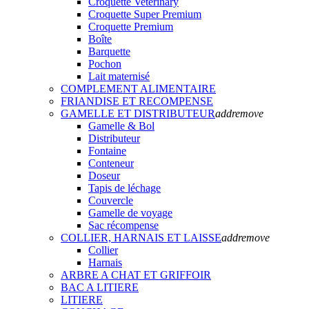
Croquette Veterinary
Croquette Super Premium
Croquette Premium
Boîte
Barquette
Pochon
Lait maternisé
COMPLEMENT ALIMENTAIRE
FRIANDISE ET RECOMPENSE
GAMELLE ET DISTRIBUTEUR
add
remove
Gamelle & Bol
Distributeur
Fontaine
Conteneur
Doseur
Tapis de léchage
Couvercle
Gamelle de voyage
Sac récompense
COLLIER, HARNAIS ET LAISSE
add
remove
Collier
Harnais
ARBRE A CHAT ET GRIFFOIR
BAC A LITIERE
LITIERE