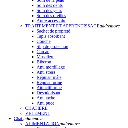
Soin de la peau
Soin des dents
Soin des yeux
Soin des oreilles
Autre accessoire
TRAITEMENT ET APPRENTISSAGE
add
remove
Sachet de propreté
Tapis absorbant
Couche
Slip de protection
Carcan
Muselière
Biberon
Anti mordillage
Anti stress
Répulsif mâle
Répulsif urine
Attractif urine
Désodorisant
Anti tache
Anti puce
CHATIERE
VETEMENT
Chat
add
remove
ALIMENTATION
add
remove