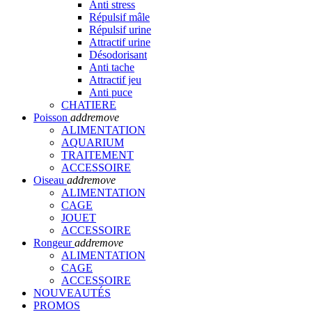
Anti stress
Répulsif mâle
Répulsif urine
Attractif urine
Désodorisant
Anti tache
Attractif jeu
Anti puce
CHATIERE
Poisson
add
remove
ALIMENTATION
AQUARIUM
TRAITEMENT
ACCESSOIRE
Oiseau
add
remove
ALIMENTATION
CAGE
JOUET
ACCESSOIRE
Rongeur
add
remove
ALIMENTATION
CAGE
ACCESSOIRE
NOUVEAUTÉS
PROMOS