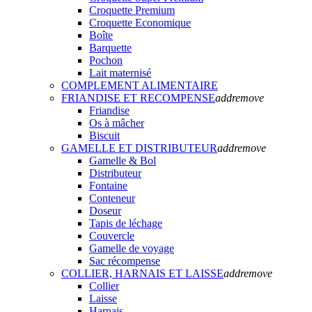
Croquette Premium
Croquette Economique
Boîte
Barquette
Pochon
Lait maternisé
COMPLEMENT ALIMENTAIRE
FRIANDISE ET RECOMPENSE
add
remove
Friandise
Os à mâcher
Biscuit
GAMELLE ET DISTRIBUTEUR
add
remove
Gamelle & Bol
Distributeur
Fontaine
Conteneur
Doseur
Tapis de léchage
Couvercle
Gamelle de voyage
Sac récompense
COLLIER, HARNAIS ET LAISSE
add
remove
Collier
Laisse
Harnais