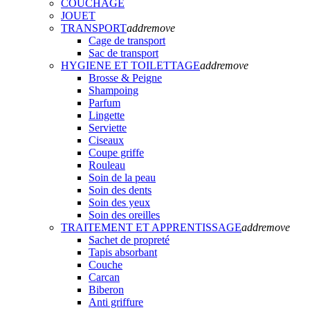
COUCHAGE
JOUET
TRANSPORT
add
remove
Cage de transport
Sac de transport
HYGIENE ET TOILETTAGE
add
remove
Brosse & Peigne
Shampoing
Parfum
Lingette
Serviette
Ciseaux
Coupe griffe
Rouleau
Soin de la peau
Soin des dents
Soin des yeux
Soin des oreilles
TRAITEMENT ET APPRENTISSAGE
add
remove
Sachet de propreté
Tapis absorbant
Couche
Carcan
Biberon
Anti griffure