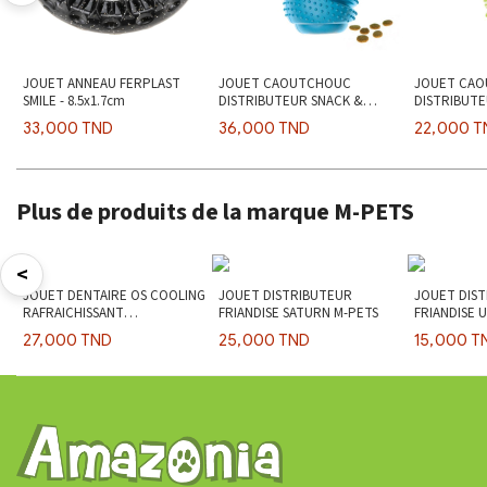
JOUET ANNEAU FERPLAST
JOUET CAOUTCHOUC
JOUET CA
SMILE - 8.5x1.7cm
DISTRIBUTEUR SNACK &
DISTRIBUTE
CORDE - 10.8cm
CORDE - 8.
33,000 TND
36,000 TND
22,000 T
Plus de produits de la marque M-PETS
<
JOUET DENTAIRE OS COOLING
JOUET DISTRIBUTEUR
JOUET DIS
RAFRAICHISSANT
FRIANDISE SATURN M-PETS
FRIANDISE 
16.3x7.8x3.7cm
27,000 TND
25,000 TND
15,000 T