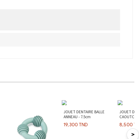
JOUET DENTAIRE BALLE
JOUET DEN
ANNEAU - 7.5cm
CAOUTCHOU
11cm (PAR 
19,300 TND
8,500 T
>