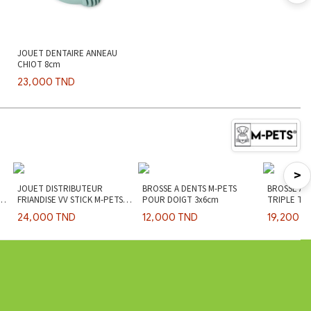
JOUET DENTAIRE ANNEAU
CHIOT 8cm
23,000 TND
>
JOUET DISTRIBUTEUR
BROSSE A DENTS M-PETS
BROSSE A 
FRIANDISE VV STICK M-PETS
POUR DOIGT 3x6cm
TRIPLE TE
22.5cm - Saveur Poulet
24,000 TND
12,000 TND
19,200 T