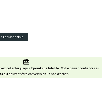
t Est Disponible
redeem
uvez collecter jusqu'à
2
points de fidélité
. Votre panier contiendra au
ts
qui peuvent être convertis en un bon d'achat
.